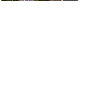
CASA MODELO 175 EN ROCIO DEL COUNTRY,
TAMANCHE YUCATÁN COUNTRY CLUB
2 HABITACIONES | 2.5 BAÑOS | ALBERCA |CHUKUM |
PANELES SOLARES | GYM
Casa 175 se encuentra en Privada Rocio del
Country, Tamanche a minutos de Yucatán Country
Club y Universidades, amenidades en privada:
Casa Club, Gimnasio, Business Bar...
VER MÁS
$3,525,200 MXN
CONTACTAR
Tamanché, Yuc., México