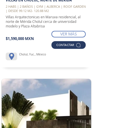
VILLAS EN CHOLUL, NORTE DE MÉRIDA
2 HABS | 2 BAÑOS | GYM | ALBERCA | ROOF GARDEN
| DESDE 99.12 M2- 120.88 M2
Villas Arquitectonicas en Maruva residencial, al
norte de Mérida Cholul cerca de universidad
modelo y Plaza Altabrisa
VER MÁS
$1,590,000 MXN
CONTACTAR
Cholul, Yuc., México