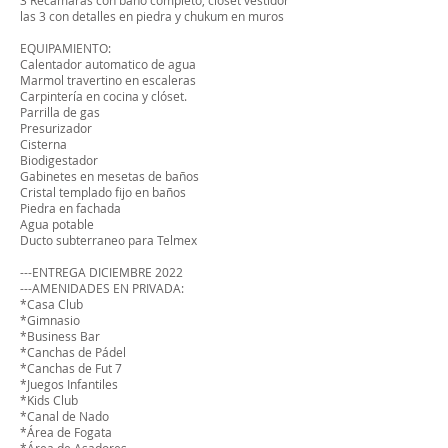
3 Recamaras con baño completo, closet vestidor
las 3 con detalles en piedra y chukum en muros
EQUIPAMIENTO:
Calentador automatico de agua
Marmol travertino en escaleras
Carpintería en cocina y clóset.
Parrilla de gas
Presurizador
Cisterna
Biodigestador
Gabinetes en mesetas de baños
Cristal templado fijo en baños
Piedra en fachada
Agua potable
Ducto subterraneo para Telmex
---ENTREGA DICIEMBRE 2022
---AMENIDADES EN PRIVADA:
*Casa Club
*Gimnasio
*Business Bar
*Canchas de Pádel
*Canchas de Fut 7
*Juegos Infantiles
*Kids Club
*Canal de Nado
*Área de Fogata