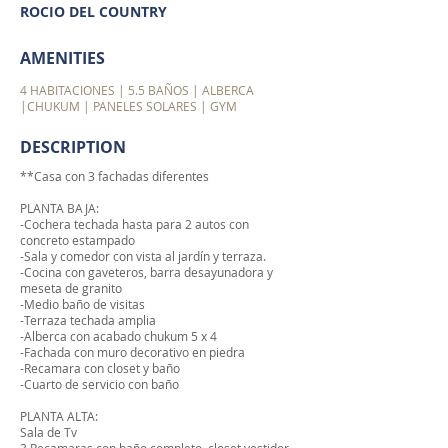
ROCIO DEL COUNTRY
AMENITIES
4 HABITACIONES | 5.5 BAÑOS | ALBERCA
|CHUKUM | PANELES SOLARES | GYM
DESCRIPTION
**Casa con 3 fachadas diferentes
PLANTA BAJA:
-Cochera techada hasta para 2 autos con
concreto estampado
-Sala y comedor con vista al jardín y terraza.
-Cocina con gaveteros, barra desayunadora y
meseta de granito
-Medio baño de visitas
-Terraza techada amplia
-Alberca con acabado chukum 5 x 4
-Fachada con muro decorativo en piedra
-Recamara con closet y baño
-Cuarto de servicio con baño
PLANTA ALTA:
Sala de Tv