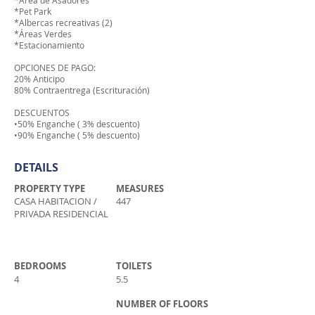
*Área de Asadores
*Pet Park
*Albercas recreativas (2)
*Áreas Verdes
*Estacionamiento
OPCIONES DE PAGO:
20% Anticipo
80% Contraentrega (Escrituración)
DESCUENTOS
•50% Enganche ( 3% descuento)
•90% Enganche ( 5% descuento)
DETAILS
PROPERTY TYPE
MEASURES
CASA HABITACION /
447
PRIVADA RESIDENCIAL
BEDROOMS
TOILETS
4
5.5
NUMBER OF FLOORS