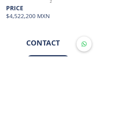
2
PRICE
$4,522,200 MXN
CONTACT
LLÁMANOS
ESCRÍBENOS
LOCATION
* SOME LOCATIONS ARE APPROXIMATED FOR PRIVACY
C. 18 18, 97308 Tamanché, Yuc., México