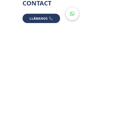
CONTACT
LLÁMANOS
ESCRÍBENOS
LOCATION
* SOME LOCATIONS ARE APPROXIMATED FOR PRIVACY
Dzityá, Yuc., México