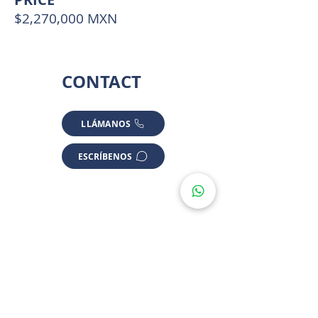
$2,270,000 MXN
CONTACT
LLÁMANOS
ESCRÍBENOS
LOCATION
* SOME LOCATIONS ARE APPROXIMATED FOR PRIVACY
México 176, Gran San Pedro Cholul,
Cholul, Yuc., México