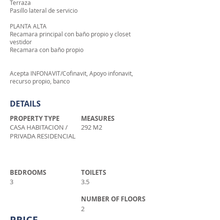
Terraza
Pasillo lateral de servicio
PLANTA ALTA
Recamara principal con baño propio y closet
vestidor
Recamara con baño propio
Acepta INFONAVIT/Cofinavit, Apoyo infonavit,
recurso propio, banco
DETAILS
PROPERTY TYPE
MEASURES
CASA HABITACION /
292 M2
PRIVADA RESIDENCIAL
BEDROOMS
TOILETS
3
3.5
NUMBER OF FLOORS
2
PRICE