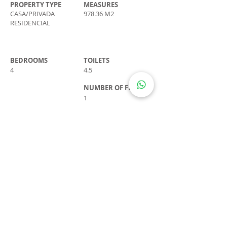
PROPERTY TYPE
MEASURES
CASA/PRIVADA
978.36 M2
RESIDENCIAL
BEDROOMS
TOILETS
4
4.5
NUMBER OF FLOORS
1
PRICE
$4,550,000 MXN
CONTACT
LLÁMANOS
ESCRÍBENOS