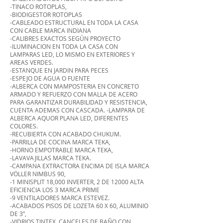
-TINACO ROTOPLAS,
-BIODIGESTOR ROTOPLAS
-CABLEADO ESTRUCTURAL EN TODA LA CASA
CON CABLE MARCA INDIANA
-CALIBRES EXACTOS SEGÚN PROYECTO
-ILUMINACION EN TODA LA CASA CON
LAMPARAS LED, LO MISMO EN EXTERIORES Y
AREAS VERDES.
-ESTANQUE EN JARDIN PARA PECES
-ESPEJO DE AGUA O FUENTE
-ALBERCA CON MAMPOSTERIA EN CONCRETO
ARMADO Y REFUERZO CON MALLA DE ACERO
PARA GARANTIZAR DURABILIDAD Y RESISTENCIA,
CUENTA ADEMAS CON CASCADA. -LAMPARA DE
ALBERCA AQUOR PLANA LED, DIFERENTES
COLORES.
-RECUBIERTA CON ACABADO CHUKUM.
-PARRILLA DE COCINA MARCA TEKA,
-HORNO EMPOTRABLE MARCA TEKA,
-LAVAVAJILLAS MARCA TEKA.
-CAMPANA EXTRACTORA ENCIMA DE ISLA MARCA
VÖLLER NIMBUS 90,
-1 MINISPLIT 18,000 INVERTER, 2 DE 12000 ALTA
EFICIENCIA LOS 3 MARCA PRIME
-9 VENTILADORES MARCA ESTEVEZ.
-ACABADOS PISOS DE LOZETA 60 X 60, ALUMINIO
DE 3”,
-VIDRIOS TINTEX, CANCELES DE BAÑO CON