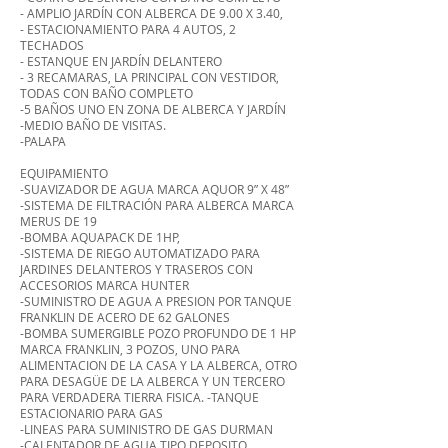
- AMPLIO JARDÍN CON ALBERCA DE 9.00 X 3.40,
- ESTACIONAMIENTO PARA 4 AUTOS, 2
TECHADOS
- ESTANQUE EN JARDÍN DELANTERO
- 3 RECAMARAS, LA PRINCIPAL CON VESTIDOR,
TODAS CON BAÑO COMPLETO
-5 BAÑOS UNO EN ZONA DE ALBERCA Y JARDÍN
-MEDIO BAÑO DE VISITAS.
-PALAPA
EQUIPAMIENTO
-SUAVIZADOR DE AGUA MARCA AQUOR 9” X 48”
-SISTEMA DE FILTRACIÓN PARA ALBERCA MARCA
MERUS DE 19
-BOMBA AQUAPACK DE 1HP,
-SISTEMA DE RIEGO AUTOMATIZADO PARA
JARDINES DELANTEROS Y TRASEROS CON
ACCESORIOS MARCA HUNTER
-SUMINISTRO DE AGUA A PRESION POR TANQUE
FRANKLIN DE ACERO DE 62 GALONES
-BOMBA SUMERGIBLE POZO PROFUNDO DE 1 HP
MARCA FRANKLIN, 3 POZOS, UNO PARA
ALIMENTACION DE LA CASA Y LA ALBERCA, OTRO
PARA DESAGÜE DE LA ALBERCA Y UN TERCERO
PARA VERDADERA TIERRA FISICA. -TANQUE
ESTACIONARIO PARA GAS
-LINEAS PARA SUMINISTRO DE GAS DURMAN
-CALENTADOR DE AGUA TIPO DEPOSITO