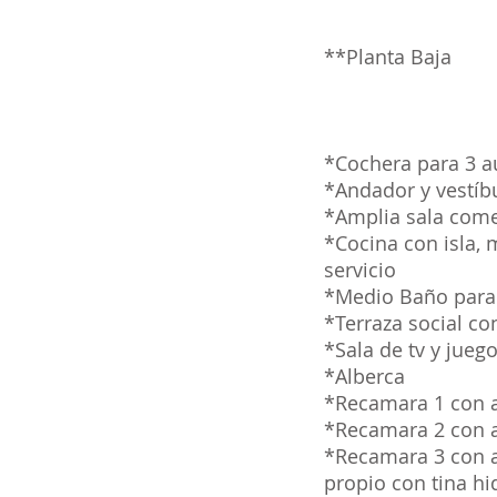
**Planta Baja
*Cochera para 3 a
*Andador y vestíb
*Amplia sala comed
*Cocina con isla, 
servicio
*Medio Baño para 
*Terraza social co
*Sala de tv y jueg
*Alberca
*Recamara 1 con ac
*Recamara 2 con ac
*Recamara 3 con ac
propio con tina h