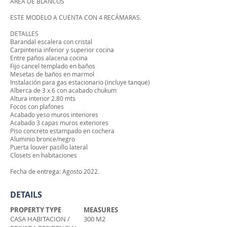
ÁREA DE BLANCOS
ESTE MODELO A CUENTA CON 4 RECÁMARAS.
DETALLES
Barandal escalera con cristal
Carpinteria inferior y superior cocina
Entre paños alacena cocina
Fijo cancel templado en baños
Mesetas de baños en marmol
Instalación para gas estacionario (incluye tanque)
Alberca de 3 x 6 con acabado chukum
Altura interior 2.80 mts
Focos con plafones
Acabado yeso muros interiores
Acabado 3 capas muros exteriores
Piso concreto estampado en cochera
Aluminio bronce/negro
Puerta louver pasillo lateral
Closets en habitaciones
Fecha de entrega: Agosto 2022.
DETAILS
PROPERTY TYPE
MEASURES
CASA HABITACION /
300 M2