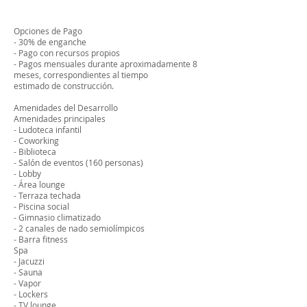
Opciones de Pago
- 30% de enganche
- Pago con recursos propios
- Pagos mensuales durante aproximadamente 8
meses, correspondientes al tiempo
estimado de construcción.
Amenidades del Desarrollo
Amenidades principales
- Ludoteca infantil
- Coworking
- Biblioteca
- Salón de eventos (160 personas)
- Lobby
- Área lounge
- Terraza techada
- Piscina social
- Gimnasio climatizado
- 2 canales de nado semiolímpicos
- Barra fitness
Spa
- Jacuzzi
- Sauna
- Vapor
- Lockers
- TV lounge