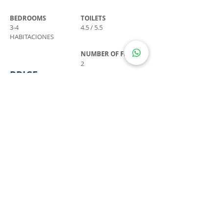
BEDROOMS
TOILETS
3-4
4.5 / 5.5
HABITACIONES
NUMBER OF FLOORS
2
PRICE
$12,022,400 MXN
CONTACT
LLÁMANOS
ESCRÍBENOS