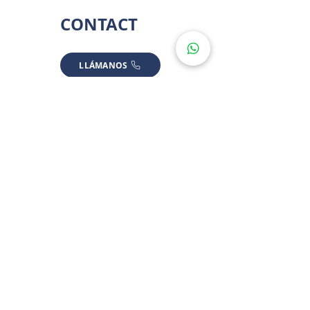
CONTACT
LLÁMANOS
ESCRÍBENOS
LOCATION
* SOME LOCATIONS ARE APPROXIMATED FOR PRIVACY
TAMANCHE, YUCATÁN