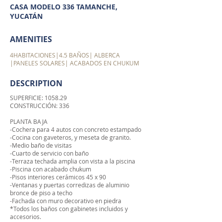
CASA MODELO 336 TAMANCHE,
YUCATÁN
AMENITIES
4HABITACIONES|4.5 BAÑOS| ALBERCA
|PANELES SOLARES| ACABADOS EN CHUKUM
DESCRIPTION
SUPERFICIE: 1058.29
CONSTRUCCIÓN: 336
PLANTA BAJA
-Cochera para 4 autos con concreto estampado
-Cocina con gaveteros, y meseta de granito.
-Medio baño de visitas
-Cuarto de servicio con baño
-Terraza techada amplia con vista a la piscina
-Piscina con acabado chukum
-Pisos interiores cerámicos 45 x 90
-Ventanas y puertas corredizas de aluminio
bronce de piso a techo
-Fachada con muro decorativo en piedra
*Todos los baños con gabinetes incluidos y
accesorios.