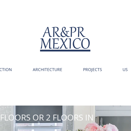
AR&PR
MEXICO
CTION
ARCHITECTURE
PROJECTS
US
FLOORS OR 2 FLOORS IN