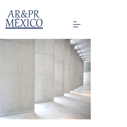
AR&PR
MÉXICO