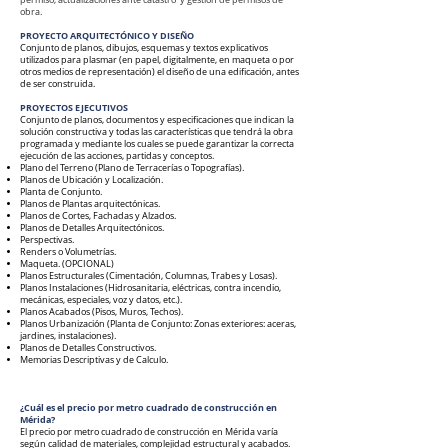
permiso, actualizaciones ante catastro y gestión de permisos de
obra.
PROYECTO ARQUITECTÓNICO Y DISEÑO
Conjunto de planos, dibujos, esquemas y textos explicativos
utilizados para plasmar (en papel, digitalmente, en maqueta o por
otros medios de representación) el diseño de una edificación, antes
de ser construida.
PROYECTOS EJECUTIVO​S
Conjunto de planos, documentos y especificaciones que indican la
solución constructiva y todas las características que tendrá la obra
programada y mediante los cuales se puede garantizar la correcta
ejecución de las acciones, partidas y conceptos.
Plano del Terreno (Plano de Terracerías o Topografías).
Planos de Ubicación y Localización.
Planta de Conjunto.
Planos de Plantas arquitectónicas.
Planos de Cortes, Fachadas y Alzados.
Planos de Detalles Arquitectónicos.
Perspectivas.
Renders o Volumetrías.
Maqueta. (OPCIONAL)
Planos Estructurales (Cimentación, Columnas, Trabes y Losas).
Planos Instalaciones (Hidrosanitaria, eléctricas, contra incendio,
mecánicas, especiales, voz y datos, etc.).
Planos Acabados (Pisos, Muros, Techos).
Planos Urbanización (Planta de Conjunto: Zonas exteriores: aceras,
jardines, instalaciones).
Planos de Detalles Constructivos.
Memorias Descriptivas y de Calculo.
¿Cuál es el precio por metro cuadrado de construcción en
Mérida?
El precio por metro cuadrado de construcción en Mérida varía
según calidad de materiales, complejidad estructural y acabados.