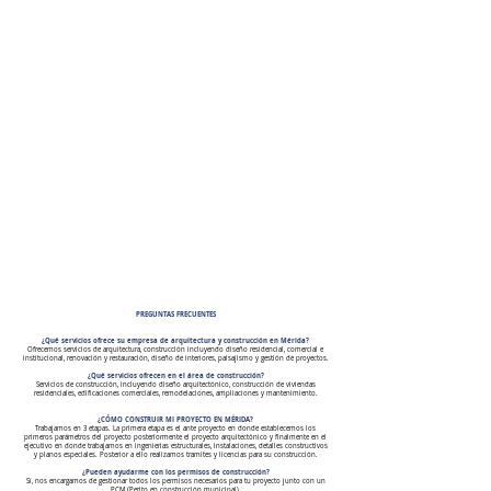
PREGUNTAS FRECUENTES
¿Qué servicios ofrece su empresa de arquitectura y construcción en Mérida?
Ofrecemos servicios de arquitectura, construcción incluyendo diseño residencial, comercial e
institucional, renovación y restauración, diseño de interiores, paisajismo y gestión de proyectos.
¿Qué servicios ofrecen en el área de construcción?
Servicios de construcción, incluyendo diseño arquitectónico, construcción de viviendas
residenciales, edificaciones comerciales, remodelaciones, ampliaciones y mantenimiento.
¿CÓMO CONSTRUIR MI PROYECTO EN MÉRIDA?
Trabajamos en 3 etapas. La primera etapa es el ante proyecto en donde establecemos los
primeros parámetros del proyecto posteriormente el proyecto arquitectónico y finalmente en el
ejecutivo en donde trabajamos en ingenierias estructurales, instalaciones, detalles constructivos
y planos especiales. Posterior a ello realizamos tramites y licencias para su construcción.
¿Pueden ayudarme con los permisos de construcción?
Sí, nos encargamos de gestionar todos los permisos necesarios para tu proyecto junto con un
PCM (Perito en construcción municipal)