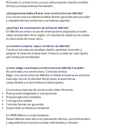
No existe un precio único, ya que cada proyecto requiere análisis
técnico y presupuesto personalizado.
¿Qué garantías debe ofrecer una constructora en Mérida?
Una constructora profesional debe ofrecer garantías estructurales
y respaldo técnico conforme a normativas vigentes.
¿Qué tipo de cimentación se utiliza en Mérida?
En Mérida es común el uso de cimentaciones adaptadas al suelo
calizo característico de la región. Un estudio de mecánica de suelos
es clave antes de iniciar obra.
¿Conviene comprar casa o construir en Mérida?
Construir permite personalizar diseño, optimizar inversión y
adaptar la vivienda al clima local. Comprar puede ser más rápido,
pero limita personalización.
¿Cómo elegir una buena constructora en Mérida Yucatán?
No contrates una constructora. Contrata certeza.
Elegir una constructora en Mérida no debería basarse en el precio
más bajo, sino en la claridad del proceso, la experiencia
comprobable y el control técnico del proyecto.
Una buena empresa de construcción debe ofrecerte:
Presupuesto desglosado y transparente
Proyecto ejecutivo completo
Cronograma realista
Contrato formal con garantías
Supervisión profesional constante
En ARPR México no improvisamos.
Desarrollamos cada obra con planeación técnica, control financiero
y seguimiento puntual para evitar sobrecostos y retrasos.