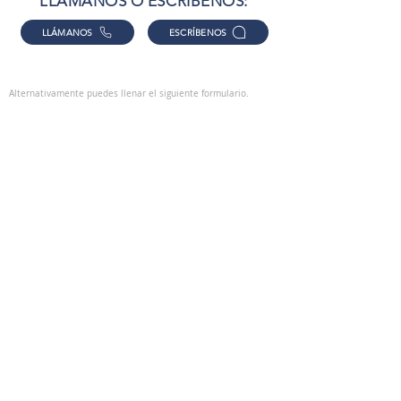
LLÁMANOS O ESCRÍBENOS:
LLÁMANOS
ESCRÍBENOS
Alternativamente puedes llenar el siguiente formulario.