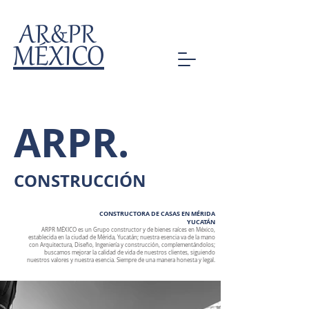
AR&PR
MÉXICO
ARPR.
CONSTRUCCIÓN
CONSTRUCTORA DE CASAS EN MÉRIDA
YUCATÁN
ARPR MÉXICO es un Grupo constructor y de bienes raíces en México,
establecida en la ciudad de Mérida, Yucatán; nuestra esencia va de la mano
con Arquitectura, Diseño, Ingeniería y construcción, complementándolos;
buscamos mejorar la calidad de vida de nuestros clientes, siguiendo
nuestros valores y nuestra esencia. Siempre de una manera honesta y legal.