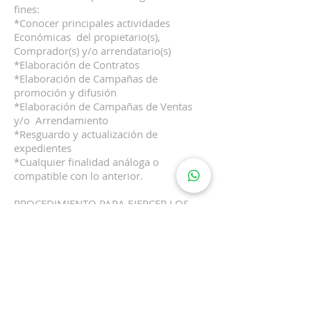
fines:
*Conocer principales actividades
Económicas del propietario(s),
Comprador(s) y/o arrendatario(s)
*Elaboración de Contratos
*Elaboración de Campañas de
promoción y difusión
*Elaboración de Campañas de Ventas
y/o Arrendamiento
*Resguardo y actualización de
expedientes
*Cualquier finalidad análoga o
compatible con lo anterior.
PROCEDIMIENTO PARA EJERCER LOS
DERECHOS ARCO Y REVOCACIÓN DEL
CONSENTIMIENTO. El titular tiene, en
todo momento, derecho de acceder,
rectificar y cancelar sus datos (sujeto a
lo dispuesto por el artículo 26 de la
LFPDP), así como de oponerse al
tratamiento de los mismos o revocar el