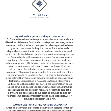
¿Qué tipo de arquitectura hay en Campeche?
En Campeche existen varios tipos de arquitectura, desde el neo-
clásico francés hasta el funcionalismo más puro. Las casas y casonas
coloniales de Campeche son estupendas, desde pequeñas hasta
grandes mansiones. La Arquitectura en Campeche varía
dependiendo su ubicación, mucha de ella es mezclada entre sí,
dentro de colonias del centro podemos encontrar una arquitectura
en Campeche de estilo colonial, neo-clásico francés, moderna y
contemporánea mezclándose entre sí, pero conservando sus
fachadas originales. Más hacia el norte encontramos arquitecturas
contemporáneas y modernas. En los pequeños poblados al
alrededor de la ciudad podemos encontrar arquitecturas
modern
as góticas en iglesias y templos.
Con un excelente estado
de conservación, la Ciudad de San Francisco de Campeche, de
estilo colonial barroco, es una bella muestra de un centro urbano
fortificado. Esta cualidad le ha valido un título de Patrimonio
Cultural de la Humanidad, por parte de la Organización de las
Naciones Unidas, para la Educación, la Ciencia y la Cultura.
Sus
calles alineadas nos permiten realizar un recorrido agradable
admirando la decoración de sus casonas, algunas de ellas con
fuertes reminiscencias moriscas y españolas de los siglos XVIII y
algunas modificaciones del XIX.
¿CÓMO CONSTRUIR MI PROYECTO EN CAMPECHE?
Antes de desarrollar el proyecto ejecutivo es necesario contar con
un ante proyecto, las remodelaciones en Campeche necesitan