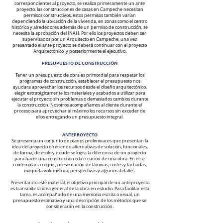
correspondientes al proyecto, se realiza primeramente un ante
proyecto, las construcciones de casas en Campeche necesitan
permisos constructivos, estos permisos también varían
dependiendo la ubicación de la vivienda, en zonas como el centro
histórico y alrededores además de un permiso de construcción, se
necesita la aprobación del INAH. Por ello los proyectos deben ser
supervisados por un Arquitecto en Campeche
, una vez
presentado el ante proyecto se deberá continuar con el proyecto
Arquitectónico y posteriormente el ejecutivo.
PRESUPUESTO DE CONSTRUCCIÓN
Tener un presupuesto de obra es primordial para respetar los
programas de construcción, establecer el presupuesto nos
ayudara aprovechar los recursos desde el diseño arquitectónico,
elegir estratégicamente los materiales y acabados a utilizar para
ejecutar el proyecto sin problemas o demasiados cambios durante
la construcción. Nosotros acompañamos al cliente durante el
proceso para aprovechar al máximo los recursos sin exceder de
ellos entregando un presupuesto integral.
ANTEPROYECTO
Se presenta un conjunto de planos preliminares que presentan la
idea del proyecto ofreciendo alternativas de solución, funcionales,
de forma, de estilo y donde se logra la diferencia de un proyecto
para hacer una construcción o la creación de una obra. En el se
contemplan: croquis, presentación de láminas, cortes y fachadas,
maqueta volumétrica, perspectivas y algunos detalles.
Presentando este material, el objetivo principal de un anteproyecto
es transmitir la idea general de la obra en estudio. Para facilitar esta
tarea, es acompañado de una memoria escrita o visual, un
presupuesto estimativo y una descripción de los métodos que se
considerarán en la construcción.