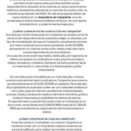
permisos constructivos, estos permisos también varían
dependiendo la ubicación de la vivienda, en zonas como el centro
histórico y alrededores además de un permiso de construcción, se
necesita la aprobación del INAH. Por ello los proyectos deben ser
Arquitecto en Campeche
supervisados por un
, una vez
presentado el ante proyecto se deberá continuar con el proyecto
Arquitectónico y posteriormente el ejecutivo.
¿Cuánto cuesta el m2 de construcción en
Campeche?
El precio por m2 de construcción en Campeche
es variado, el m2 de
construcción dependerá de los acabados a elegir, la ubicación y el
tipo de remodelación de casa en Campeche
, actualmente el precio
por metro cuadrado se encuentra alrededor de $9,333 MXN,
pensando en un nivel de construcción medio a alto; esto claro,
variará dependiendo de otros factores.
Una casa de construcción tipo medio, medio-alto, por lo general, se
refiere a proyectos con acabados en yeso, pisos de porcelana,
closets, cancelería y cristalería. Asimismo, los baños podrían llevar
un material de un costo similar al cristal templado y grifos
(importados).
Por otro lado, para inmuebles con un nivel más alto, e incluso
premium el precio del metro cuadrado en Campeche
se encuentra
aproximadamente en $13,650. 00 MXN en adelante. Para este tipo
de propiedades los acabados suelen ser con materiales similares al
rich y yeso, pisos de mármol, cancelería de cristal templado,
puertas, closets y lavabos de madera, mármol en los baños, grifos e
inodoros importados y posibilidad de sistema de alarma.
El costo del metro cuadrado de construcción en Campeche
en la
zona norte, ronda desde los $10,000.00 MXN hasta los $17,000.00
MXN aproximadamente, dependiendo del fraccionamiento o
colonia.
¿CÓMO CONSTRUIR MI CASA EN CAMPECHE
?
Antes de construir o remodelar una casa en Campeche
es
necesario contar con un Arquitecto nosotros contamos con
personal calificado, para realizar los tramites constructivos