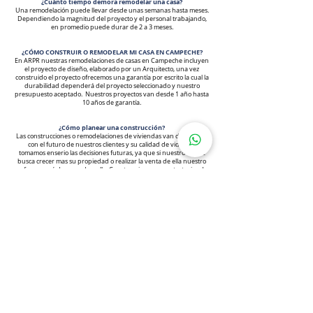
¿Cuánto tiempo demora remodelar una casa?
Una remodelación puede llevar desde unas semanas hasta meses.
Dependiendo la magnitud del proyecto y el personal trabajando,
en promedio puede durar de 2 a 3 meses.
¿CÓMO CONSTRUIR O REMODELAR MI
CASA EN CAMPECHE?
En ARPR nuestras remodelaciones de casas
en Campeche incluyen
el proyecto de diseño, elaborado por un Arquitecto, una vez
construido el proyecto ofrecemos una garantía por escrito la cual la
durabilidad dependerá del proyecto seleccionado y nuestro
presupuesto aceptado. Nuestros proyectos van d
esde 1 año hasta
10 años de garantía.
¿Cómo planear una construcción?
Las construcciones o remodelaciones de viviendas van de la mano
con el futuro de nuestros clientes y su calidad de vida, nos
tomamos enserio las decisiones futuras, ya que si nuestro cliente
busca crecer mas su propiedad o realizar la venta de ella nuestro
enfoque será de acuerdo a ello. Construcciones con estrategias de
ventas de acuerdo al mercado actual o pensadas para un
crecimiento futuro. un presupuesto de obra es primordial para
respetar los programas de construcción, establecer el presupuesto
nos ayudara aprovechar los recursos desde el diseño
arquitectónico, elegir estratégicamente los materiales y acabados a
utilizar para ejecutar el proyecto sin problemas o demasiados
cambios durante la construcción. Nosotros acompañamos al cliente
durante el proceso para aprovechar al máximo los recursos sin
exceder de ellos, entregando un presupuesto integral.​
PROCESOS DE REMODELACIÓN
Conceptualización​
Consiste en explicar al mandante o cliente cuál ha sido el proceso
para llegar a la solución que se propone. De esta forma pretende
exponer los conceptos y argumentos en los que se basaron las