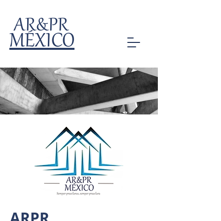
AR&PR
MÉXICO
ARPR