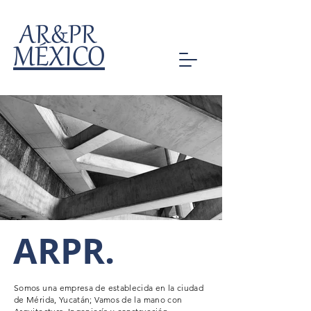
AR&PR
MÉXICO
ARPR.
Somos una empresa de
establecida en la ciudad
de Mérida, Yucatán; Vamos de la mano con