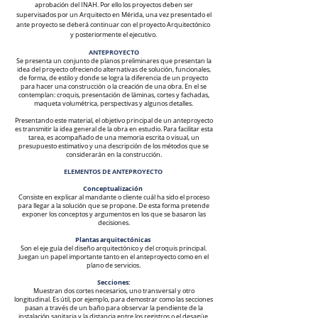
aprobación del INAH. Por ello los proyectos deben ser
supervisados por un Arquitecto en Mérida, una vez presentado el
ante proyecto se deberá continuar con el proyecto Arquitectónico
y posteriormente el ejecutivo.
ANTEPROYECTO
Se presenta un conjunto de planos preliminares que presentan la
idea del proyecto ofreciendo alternativas de solución, funcionales,
de forma, de estilo y donde se logra la diferencia de un proyecto
para hacer una construcción o la creación de una obra. En el se
contemplan: croquis, presentación de láminas, cortes y fachadas,
maqueta volumétrica, perspectivas y algunos detalles.
Presentando este material, el objetivo principal de un anteproyecto
es transmitir la idea general de la obra en estudio. Para facilitar esta
tarea, es acompañado de una memoria escrita o visual, un
presupuesto estimativo y una descripción de los métodos que se
considerarán en la construcción.
ELEMENTOS DE ANTEPROYECTO
Conceptualización
Consiste en explicar al mandante o cliente cuál ha sido el proceso
para llegar a la solución que se propone. De esta forma pretende
exponer los conceptos y argumentos en los que se basaron las
decisiones.
Plantas arquitectónicas
Son el eje guía del diseño arquitectónico y del croquis principal.
Juegan un papel importante tanto en el anteproyecto como en el
plano de servicios.
Secciones:
Muestran dos cortes necesarios, uno transversal y otro
longitudinal. Es útil, por ejemplo, para demostrar como las secciones
pasan a través de un baño para observar la pendiente de la
instalación sanitaria y la distancia entre los registros o el desagüe.