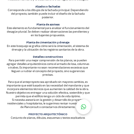
Alzados o fachadas
Corresponde a los dibujos de la fachada principal. Dependiendo
del proyecto, también puede incluir el diseño de la fachada
posterior.
Planta de azoteas
Este elemento es fundamental para analizar el funcionamiento del
desagüe pluvial. Se deben realizar observaciones las pendientes y
en los bajantes propuestos.
Planta de cimentación y drenaje
En este bosquejo se grafica cómo será la cimentación, el sistema de
drenaje y la ubicación de los registros sanitarios de la obra.
Detalles constructivos
Para permitir una mejor comprensión de los planos, se pueden
agregar detalles arquitectónicos como el armado de losa, columnas
o trabes. Es importante no sean recomendaciones excesivas que
lleguen a nublar el concepto del proyecto, sino sugerencias
precisas.
Para que el anteproyecto sea aprobado sin mayores cambios, es
importante que esté basado en las necesidad del mandante y que
incorpore elementos técnicos que aumenten la calidad de la obra.
Nuestro objetivo es entregar una solución efectiva, sostenible y que
permita que el edificio tenga un ciclo de vida óptimo.
Si necesita asesoría en la gestión y desarrollo de proyectos
residenciales u hospitalarios, le sugerimos revisar nuestro servicio
de Planconsult o contactarnos directamente.
PROYECTO ARQUITECTÓNICO
Conjunto de planos, dibujos, esquemas y textos explicativos
utilizados para plasmar (en papel, digitalmente, en maqueta o por
otros medios de representación) el diseño de una edificación, antes
de ser construida.