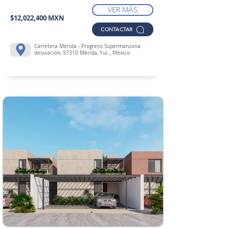
VER MÁS
$12,022,400 MXN
CONTACTAR
Carretera Mérida - Progreso Supermanzana
desviación, 97310 Mérida, Yuc., México