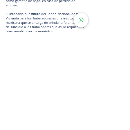
como garantía de pago, en caso de pérdida de
empleo.
El Infonavit, o Instituto del Fondo Nacional de la
Vivienda para los Trabajadores es una institución
mexicana que se encarga de brindar diferentes tipo
de subsidio a los trabajadores que así lo requieran y
que cumplan con los requisitos.
Uno de los mejores créditos que ofrece la institución,
sin duda es el de Apoyo Infonavit, un crédito que está
al alcance de todos los ciudadanos, a pesar de que no
cumplan con alguno de los requisitos esenciales para
disfrutar de los créditos del Infonavit.
¿Qué es apoyo INFONAVIT?
Apoyo Infonavit es el crédito que te permite obtener
un préstamo bancario, utilizando el saldo de tu
subcuenta de vivienda como garantía de pago del
mismo, solo en caso de que llegaras a perder tu
empleo.
Uno de los principales requisitos que exige el
Infonavit a los trabajadores que deseen optar por
alguno de sus créditos, es que reúnan al menos la
cantidad de 116 puntos en su cuenta de Infonavit.
Pero si aún no llegas a este monto en tu puntaje,
tienes las opción de solicitar un crédito bancario y
completar el monto, gracias al programa de Apoyo
Infonavit. En este caso, la única diferencia es que el
saldo de tu subcuenta de vivienda se usaría como