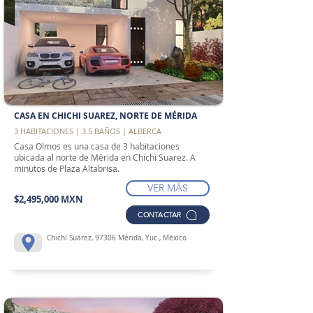
CASA EN CHICHI SUAREZ, NORTE DE MÉRIDA
3 HABITACIONES | 3.5 BAÑOS | ALBERCA
Casa Olmos es una casa de 3 habitaciones
ubicada al norte de Mérida en Chichi Suarez. A
minutos de Plaza Altabrisa.
VER MÁS
$2,495,000 MXN
CONTACTAR
Chichí Suárez, 97306 Mérida, Yuc., México