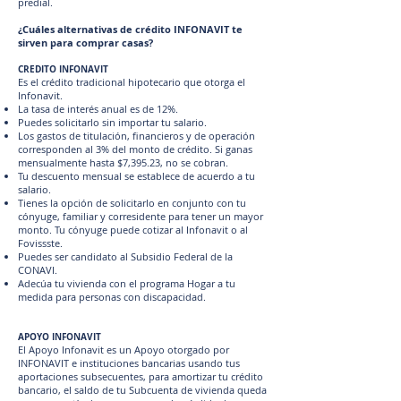
predial.
¿Cuáles alternativas de crédito INFONAVIT te
sirven para comprar casas?
CREDITO INFONAVIT
Es el crédito tradicional hipotecario que otorga el
Infonavit.
La tasa de interés anual es de 12%.
Puedes solicitarlo sin importar tu salario.
Los gastos de titulación, financieros y de operación
corresponden al 3% del monto de crédito. Si ganas
mensualmente hasta $7,395.23, no se cobran.
Tu descuento mensual se establece de acuerdo a tu
salario.
Tienes la opción de solicitarlo en conjunto con tu
cónyuge, familiar y corresidente para tener un mayor
monto. Tu cónyuge puede cotizar al Infonavit o al
Fovissste.
Puedes ser candidato al Subsidio Federal de la
CONAVI.
Adecúa tu vivienda con el programa Hogar a tu
medida para personas con discapacidad.
APOYO INFONAVIT
El Apoyo Infonavit es un Apoyo otorgado por
INFONAVIT e instituciones bancarias usando tus
aportaciones subsecuentes, para amortizar tu crédito
bancario, el saldo de tu Subcuenta de vivienda queda