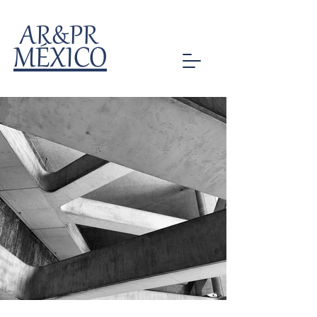
AR&PR
MÉXICO