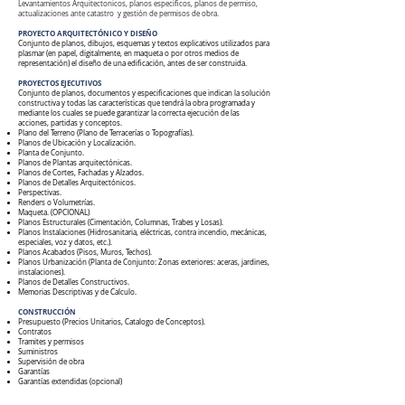
Levantamientos Arquitectonicos, planos especificos, planos de permiso,
actualizaciones ante catastro y gestión de permisos de obra.
PROYECTO ARQUITECTÓNICO Y DISEÑO
Conjunto de planos, dibujos, esquemas y textos explicativos utilizados para
plasmar (en papel, digitalmente, en maqueta o por otros medios de
representación) el diseño de una edificación, antes de ser construida.
PROYECTOS EJECUTIVO​S
Conjunto de planos, documentos y especificaciones que indican la solución
constructiva y todas las características que tendrá la obra programada y
mediante los cuales se puede garantizar la correcta ejecución de las
acciones, partidas y conceptos.
Plano del Terreno (Plano de Terracerías o Topografías).
Planos de Ubicación y Localización.
Planta de Conjunto.
Planos de Plantas arquitectónicas.
Planos de Cortes, Fachadas y Alzados.
Planos de Detalles Arquitectónicos.
Perspectivas.
Renders o Volumetrías.
Maqueta. (OPCIONAL)
Planos Estructurales (Cimentación, Columnas, Trabes y Losas).
Planos Instalaciones (Hidrosanitaria, eléctricas, contra incendio, mecánicas,
especiales, voz y datos, etc.).
Planos Acabados (Pisos, Muros, Techos).
Planos Urbanización (Planta de Conjunto: Zonas exteriores: aceras, jardines,
instalaciones).
Planos de Detalles Constructivos.
Memorias Descriptivas y de Calculo.
CONSTRUCCIÓN​
Presupuesto (Precios Unitarios, Catalogo de Conceptos).
Contratos
Tramites y permisos
Suministros
Supervisión de obra
Garantías
Garantías extendidas (opcional)