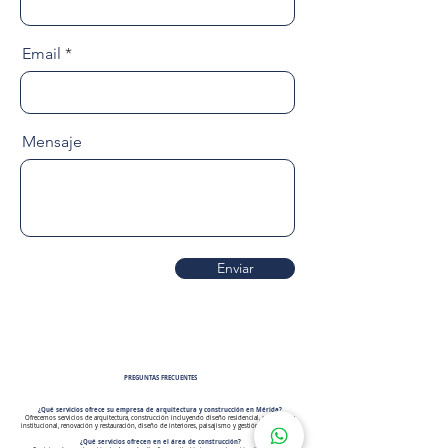
Email
Mensaje
Enviar
PREGUNTAS FRECUENTES
¿Qué servicios ofrece su empresa de arquitectura y construcción en Mérida?
Ofrecemos servicios de arquitectura, construcción incluyendo diseño residencial, comercial e
institucional, renovación y restauración, diseño de interiores, paisajismo y gestión de proyectos.
¿Qué servicios ofrecen en el área de construcción?