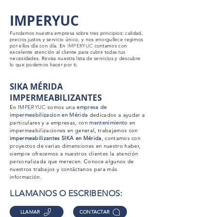
IMPERYUC
Fundamos nuestra empresa sobre tres principios: calidad,
precios justos y servicio único, y nos enorgullece regirnos
por ellos día con día. En
IMPERYUC
contamos con
excelente atención al cliente para cubrir todas tus
necesidades. Revisa nuestra lista de servicios y descubre
lo que podemos hacer por ti.
SIKA MÉRIDA
IMPERMEABILIZANTES
En
IMPERYUC
somos una
empresa de
impermeabilizacion en Mérida
dedicados a ayudar a
particulares y a empresas, con
mantenimiento
en
impermeabilizaciones
en general, trabajamos con
impermeabilizantes
SIKA en Mérida
, contamos con
proyectos de varias dimensiones en nuestro haber,
siempre ofrecemos a nuestros clientes la atención
personalizada que merecen. Conoce algunos de
nuestros trabajos y contáctanos para más
información.
LLAMANOS O ESCRIBENOS:
LLAMAR
CONTACTAR