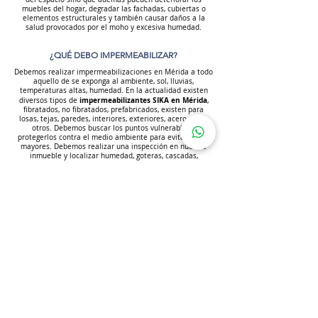
muebles del hogar, degradar las fachadas, cubiertas o
elementos estructurales y también causar daños a la
salud provocados por el moho y excesiva humedad.
¿QUÉ DEBO IMPERMEABILIZAR?
Debemos realizar impermeabilizaciones en Mérida a todo
aquello de se exponga al ambiente, sol, lluvias,
temperaturas altas, humedad. En la actualidad existen
impermeabilizantes SIKA en Mérida
diversos tipos de
,
fibratados, no fibratados, prefabricados, existen para
losas, tejas, paredes, interiores, exteriores, acero, entre
otros. Debemos buscar los puntos vulnerables y
protegerlos contra el medio ambiente para evitar daños
mayores. Debemos realizar una inspección en nuestro
inmueble y localizar humedad, goteras, cascadas,
corrosión, oxido, moho se debe eliminar e
impermeabilizar la zona.
¿QUÉ DAÑOS CAUSA LA HUMEDAD?
Descomposición de las estructuras de madera y
acabados.
Corrosión de metales el refuerzo en el hormigón, vigas de
acero, dinteles, marcos de puertas metálicas, etc.
Hinchazón de las placas de yeso y desunión de las
baldosas cerámicas.
Riesgos eléctricos que pueden ser causados por un
posible corto circuito de la iluminación y enchufes.
Formación de ampollas en la pintura.
LOS BENEFICIOS DE IMPERMEABILIZAR CON