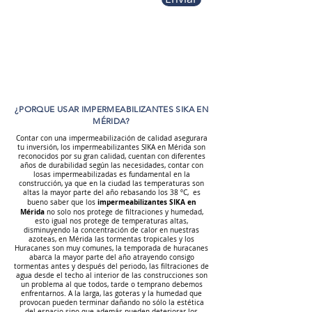
¿PORQUE USAR IMPERMEABILIZANTES SIKA EN
MÉRIDA?
Contar con una impermeabilización de calidad asegurara
tu inversión, los impermeabilizantes SIKA en Mérida son
reconocidos por su gran calidad, cuentan con diferentes
años de durabilidad según las necesidades, contar con
losas impermeabilizadas es fundamental en la
construcción, ya que en la ciudad las temperaturas son
altas la mayor parte del año rebasando los 38 ºC, es
impermeabilizantes
SIKA en
bueno saber que los
Mérida
no solo nos protege de filtraciones y humedad,
esto igual nos protege de temperaturas altas,
disminuyendo la concentración de calor en nuestras
azoteas, en Mérida las tormentas tropicales y los
Huracanes son muy comunes, la temporada de huracanes
abarca la mayor parte del año atrayendo consigo
tormentas antes y después del periodo, las filtraciones de
agua desde el techo al interior de las construcciones son
un problema al que todos, tarde o temprano debemos
enfrentarnos. A la larga, las goteras y la humedad que
provocan pueden terminar dañando no sólo la estética
del espacio sino que además pueden deteriorar los