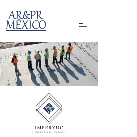
AR&PR
MÉXICO