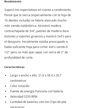
Rendimiento
Superó mis expectativas en cuanto a rendimiento. 
Pensé que la sierra (especialmente con la hoja de 
16 dientes incluida) se habría atascado mucho 
más siendo inalámbrica. Atravesó madera 
contrachapada de 3/4", patines de madera dura 
(listones y soportes gruesos) y masticó 2x4's para 
el desayuno. Inicialmente estaba preocupado si 
había suficiente hoja para cortar 4x4's siendo 6 
1/2" pero, es más que capaz con cerca de 2" de 
profundidad de corte.
Características
Largo x ancho x alto  21.6 x 39.4 x 26.7 
centimetros
Color Amarillo
Fuente de energía Funciona con batería
Velocidad 5250 RPM
Cantidad de baterías Litio Ion (Tipo de pila 
necesaria)