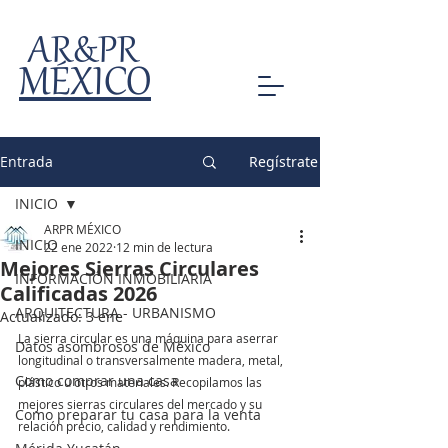
AR&PR
MÉXICO
Entrada
Regístrate
INICIO
ARPR MÉXICO
INICIO
22 ene 2022
12 min de lectura
Mejores Sierras Circulares
INFORMACIÓN INMOBILIARIA
Calificadas 2026
ARQUITECTURA - URBANISMO
Actualizado:
3 ene
La sierra circular es una máquina para aserrar 
Datos asombrosos de México
longitudinal o transversalmente madera, metal, 
Como comprar una casa
plástico u otros materiales. Recopilamos las 
mejores sierras circulares del mercado y su 
Como preparar tu casa para la venta
relación precio, calidad y rendimiento. 