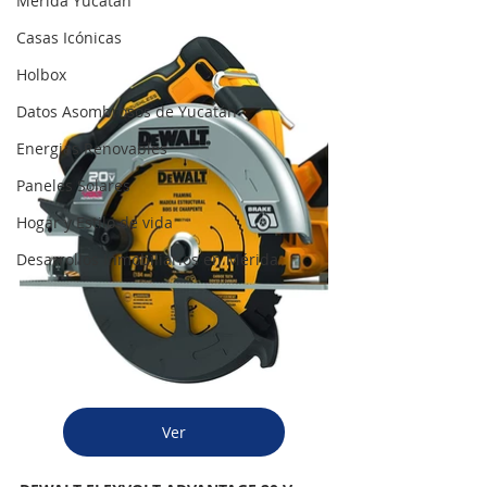
Mérida Yucatán
Casas Icónicas
Holbox
Datos Asombrosos de Yucatán
Energias Renovables
Paneles Solares
Hogar y Estilo de vida
Desarrollos Inmobiliarios en Mérida
Ver