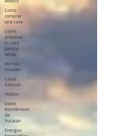
México
Como
comprar
una casa
Como
preparar
tu casa
para la
venta
Mérida
Yucatán
Casas
Icónicas
Holbox
Datos
Asombrosos
de
Yucatán
Energias
Renovables