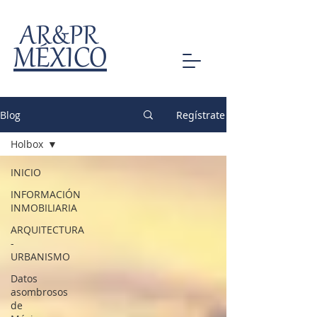
AR&PR
MÉXICO
Blog
Regístrate
Holbox
INICIO
INFORMACIÓN
INMOBILIARIA
ARQUITECTURA
-
URBANISMO
Datos
asombrosos
de