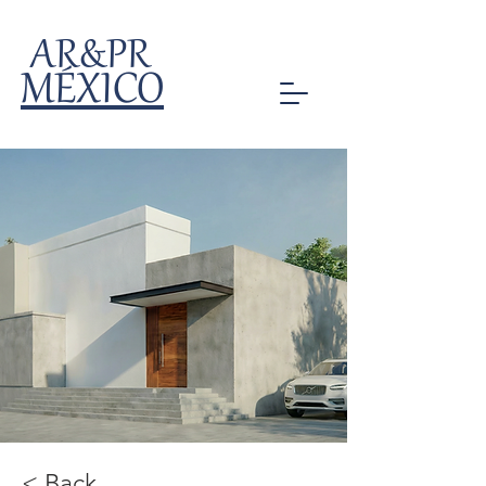
AR&PR
MÉXICO
< Back