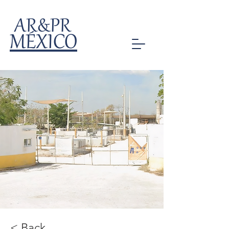
AR&PR
MÉXICO
< Back