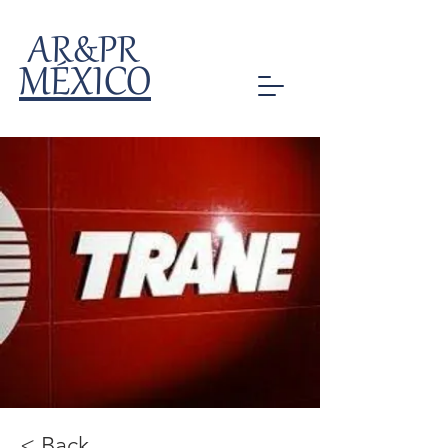
AR&PR
MÉXICO
< Back