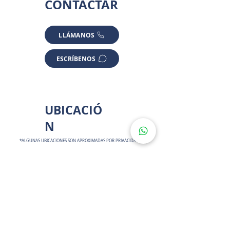
CONTACTAR
LLÁMANOS
ESCRÍBENOS
UBICACIÓ
N
*ALGUNAS UBICACIONES SON APROXIMADAS POR PRIVACIDAD
Tablaje 30904, Dzitya - Entronque
Carretera Mérida Progreso S/N, 97302
Mérida, Yuc., México