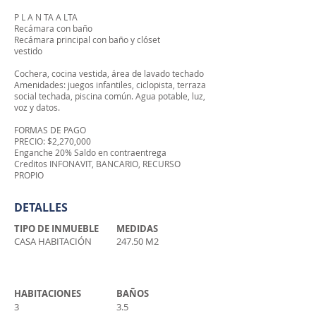
P L A N TA A LTA
Recámara con baño
Recámara principal con baño y clóset
vestido
Cochera, cocina vestida, área de lavado techado
Amenidades: juegos infantiles, ciclopista, terraza
social techada, piscina común. Agua potable, luz,
voz y datos.
FORMAS DE PAGO
PRECIO: $2,270,000
Enganche 20% Saldo en contraentrega
Creditos INFONAVIT, BANCARIO, RECURSO
PROPIO
DETALLES
TIPO DE INMUEBLE
MEDIDAS
CASA HABITACIÓN
247.50 M2
HABITACIONES
BAÑOS
3
3.5