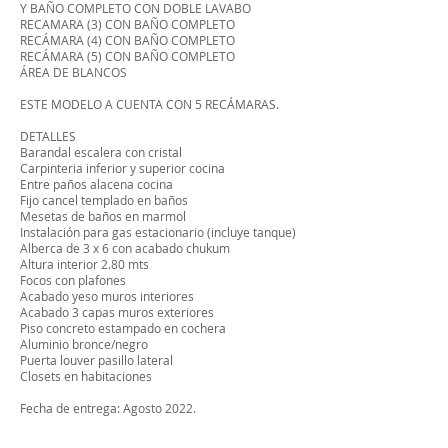
Y BAÑO COMPLETO CON DOBLE LAVABO
RECAMARA (3) CON BAÑO COMPLETO
RECÁMARA (4) CON BAÑO COMPLETO
RECÁMARA (5) CON BAÑO COMPLETO
ÁREA DE BLANCOS
ESTE MODELO A CUENTA CON 5 RECÁMARAS.
DETALLES
Barandal escalera con cristal
Carpinteria inferior y superior cocina
Entre paños alacena cocina
Fijo cancel templado en baños
Mesetas de baños en marmol
Instalación para gas estacionario (incluye tanque)
Alberca de 3 x 6 con acabado chukum
Altura interior 2.80 mts
Focos con plafones
Acabado yeso muros interiores
Acabado 3 capas muros exteriores
Piso concreto estampado en cochera
Aluminio bronce/negro
Puerta louver pasillo lateral
Closets en habitaciones
Fecha de entrega: Agosto 2022.