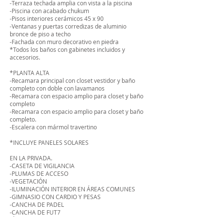
-Terraza techada amplia con vista a la piscina
-Piscina con acabado chukum
-Pisos interiores cerámicos 45 x 90
-Ventanas y puertas corredizas de aluminio
bronce de piso a techo
-Fachada con muro decorativo en piedra
*Todos los baños con gabinetes incluidos y
accesorios.
*PLANTA ALTA
-Recamara principal con closet vestidor y baño
completo con doble con lavamanos
-Recamara con espacio amplio para closet y baño
completo
-Recamara con espacio amplio para closet y baño
completo.
-Escalera con mármol travertino
*INCLUYE PANELES SOLARES
EN LA PRIVADA.
-CASETA DE VIGILANCIA
-PLUMAS DE ACCESO
-VEGETACIÓN
-ILUMINACIÓN INTERIOR EN ÁREAS COMUNES
-GIMNASIO CON CARDIO Y PESAS
-CANCHA DE PADEL
-CANCHA DE FUT7