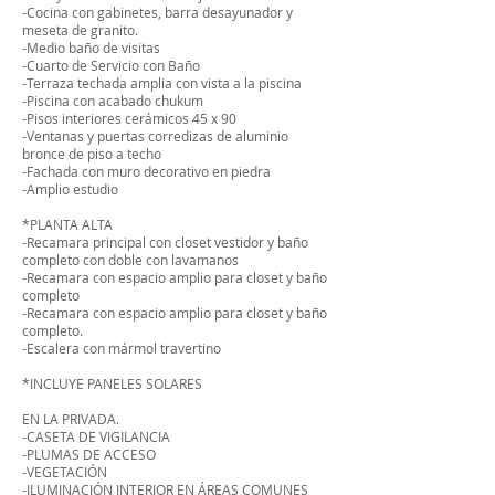
-Cocina con gabinetes, barra desayunador y
meseta de granito.
-Medio baño de visitas
-Cuarto de Servicio con Baño
-Terraza techada amplia con vista a la piscina
-Piscina con acabado chukum
-Pisos interiores cerámicos 45 x 90
-Ventanas y puertas corredizas de aluminio
bronce de piso a techo
-Fachada con muro decorativo en piedra
​-Amplio estudio
*PLANTA ALTA
-Recamara principal con closet vestidor y baño
completo con doble con lavamanos
-Recamara con espacio amplio para closet y baño
completo
-Recamara con espacio amplio para closet y baño
completo.
-Escalera con mármol travertino
*INCLUYE PANELES SOLARES
EN LA PRIVADA.
-CASETA DE VIGILANCIA
-PLUMAS DE ACCESO
-VEGETACIÓN
-ILUMINACIÓN INTERIOR EN ÁREAS COMUNES