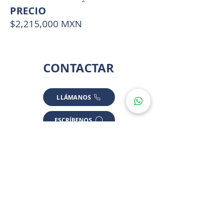
PRECIO
$2,215,000 MXN
CONTACTAR
LLÁMANOS
ESCRÍBENOS
UBICACIÓ
N
*ALGUNAS UBICACIONES SON APROXIMADAS POR PRIVACIDAD
Carr. Motul. Comisaría de Conkal,