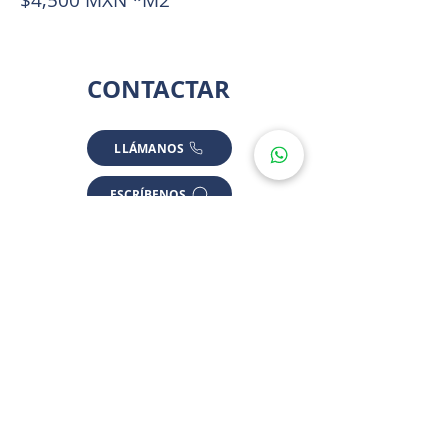
$4,500 MXN *M2
CONTACTAR
LLÁMANOS
ESCRÍBENOS
UBICACIÓ
N
*ALGUNAS UBICACIONES SON APROXIMADAS POR PRIVACIDAD
Temozón, Yuc., México