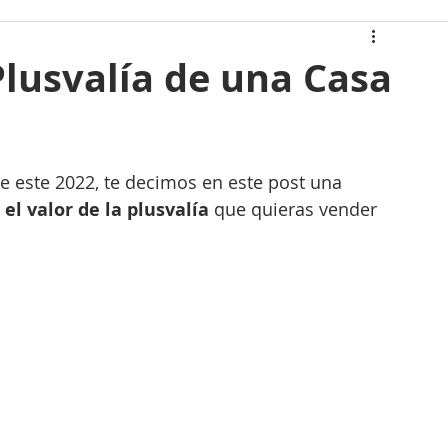
 casa
Plusvalía de una Casa
atán
Casas Icónicas
 este 2022, te decimos en este post una 
gias Renovables
el valor de la plusvalía
 que quieras vender 