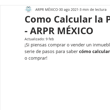
ARPR MÉXICO
30 ago 2021
3 min de lectura
Datos asombrosos de México
Como comprar una
Como Calcular la 
- ARPR MÉXICO
Como preparar tu casa para la venta
Mérida Yuc
Actualizado:
9 feb
¡Si piensas comprar o vender un inmueble
Holbox
Datos Asombrosos de Yucatán
Ener
serie de pasos para saber
 cómo calcular 
o comprar!
Paneles Solares
Hogar y Estilo de vida
Desarrollos Inmobiliarios en Mérida