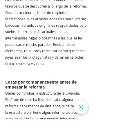
tesoros que se descubren a lo largo de la reforma. 
Grandes molduras; frisos de carpintería; 
fantásticos suelos arrastrelados con marquetería; 
baldosas hidráulicas originales resguardadas bajo 
suelos de terrazo más actuales; techos 
interminables; vigas o columnas a las que se les 
puede sacar mucho partido… Reciclar estos 
elementos, reutilizar y restaurar harán que estas 
joyas sean las protagonistas y darán un carácter 
único a nuestra vivienda.
Cosas por tomar encuenta antes de 
empezar la reforma
Debes comprobar la estructura de la vivienda. 
Entérate de si se ha llevado a cabo alguna 
reforma hace menos de diez años, si ha reforzado 
la estructura o si tiene algún informe técnico. Los 
arquitectos serán los que puedan informarte 
también acerca del estado.