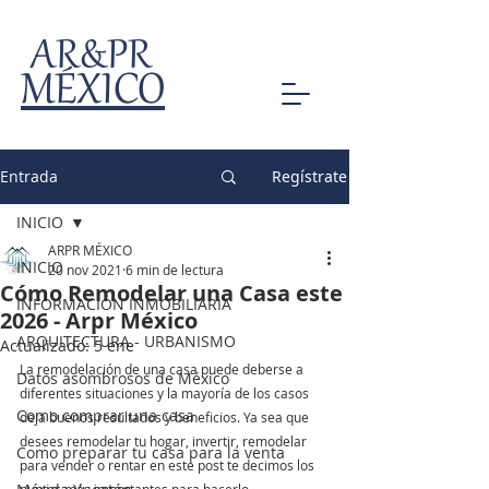
AR&PR
MÉXICO
Entrada
Regístrate
INICIO
ARPR MÉXICO
INICIO
20 nov 2021
6 min de lectura
Cómo Remodelar una Casa este
INFORMACIÓN INMOBILIARIA
2026 - Arpr México
ARQUITECTURA - URBANISMO
Actualizado:
5 ene
La remodelación de una casa puede deberse a 
Datos asombrosos de México
diferentes situaciones y la mayoría de los casos 
Como comprar una casa
deja buenos resultados y beneficios. Ya sea que 
desees remodelar tu hogar, invertir, remodelar 
Como preparar tu casa para la venta
para vender o rentar en este post te decimos los 