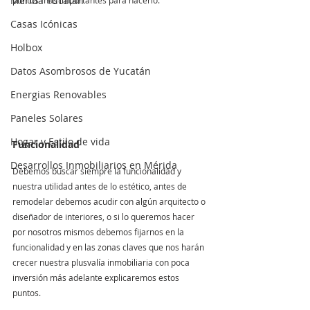
Mérida Yucatán
puntos más importantes para hacerlo.
Casas Icónicas
Holbox
Datos Asombrosos de Yucatán
Energias Renovables
Paneles Solares
Hogar y Estilo de vida
Funcionalidad
Desarrollos Inmobiliarios en Mérida
Debemos buscar siempre la funcionalidad y 
nuestra utilidad antes de lo estético, antes de 
remodelar debemos acudir con algún arquitecto o 
diseñador de interiores, o si lo queremos hacer 
por nosotros mismos debemos fijarnos en la 
funcionalidad y en las zonas claves que nos harán 
crecer nuestra plusvalía inmobiliaria con poca 
inversión más adelante explicaremos estos 
puntos.