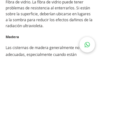
Fibra de vidrio. La fibra de vidrio puede tener 
problemas de resistencia al enterrarlos. Si están 
sobre la superficie, deberían ubicarse en lugares 
a la sombra para reducir los efectos dañinos de la 
radiación ultravioleta.
Madera 
Las cisternas de madera generalmente no son 
adecuadas, especialmente cuando están 
enterradas, porque es difícil de mantenerlas 
estancas.
Medidas de seguridad 
Las cisternas tipo Rotoplas o hechas por medio de 
rotomoldeo tienen su propia tapa giratoria para 
su seguridad. Al tener otro tipo de cisterna 
enterrada o bajo el nivel de la superficie debemos 
procurar que tenga una tapa o cierra a su vez 
podemos optar por tener una bomba automática 
o de acción, que nos envié agua continuamente a 