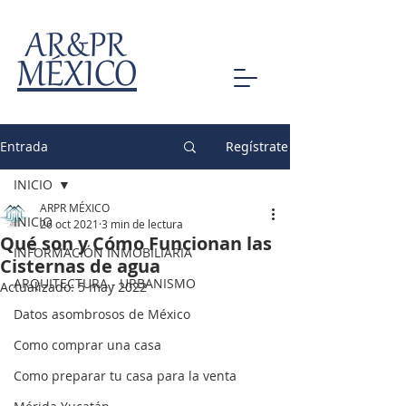
AR&PR
MÉXICO
Entrada
Regístrate
INICIO
ARPR MÉXICO
INICIO
26 oct 2021
3 min de lectura
Qué son y Cómo Funcionan las
INFORMACIÓN INMOBILIARIA
Cisternas de agua
ARQUITECTURA - URBANISMO
Actualizado:
5 may 2022
Datos asombrosos de México
Como comprar una casa
Como preparar tu casa para la venta