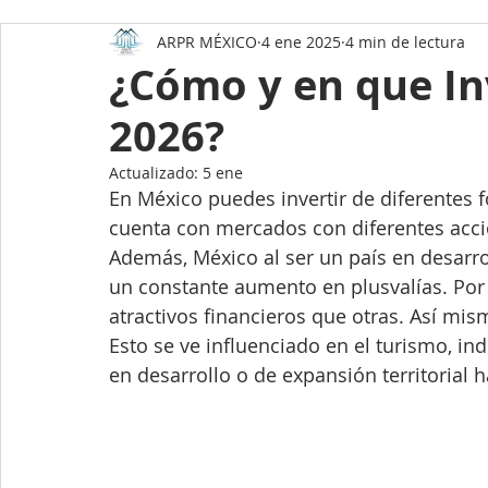
ARPR MÉXICO
4 ene 2025
4 min de lectura
Datos asombrosos de México
Como comprar una
¿Cómo y en que In
2026?
Como preparar tu casa para la venta
Mérida Yuc
Actualizado:
5 ene
En México puedes invertir de diferentes 
Holbox
Datos Asombrosos de Yucatán
Ener
cuenta con mercados con diferentes accion
Además, México al ser un país en desarrol
un constante aumento en plusvalías. Po
Paneles Solares
Hogar y Estilo de vida
atractivos financieros que otras. Así mi
Esto se ve influenciado en el turismo, ind
en desarrollo o de expansión territorial 
Desarrollos Inmobiliarios en Mérida