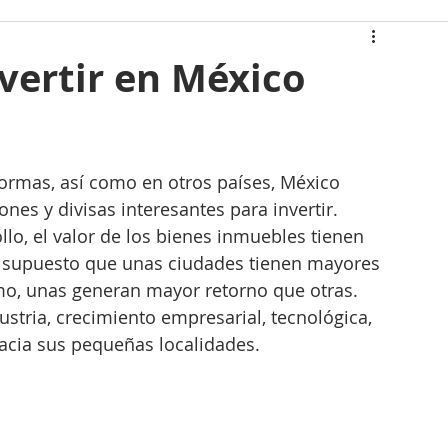
 casa
vertir en México
atán
Casas Icónicas
formas, así como en otros países, México 
gias Renovables
es y divisas interesantes para invertir. 
lo, el valor de los bienes inmuebles tienen 
r supuesto que unas ciudades tienen mayores 
smo, unas generan mayor retorno que otras. 
ustria, crecimiento empresarial, tecnológica, 
hacia sus pequeñas localidades. 