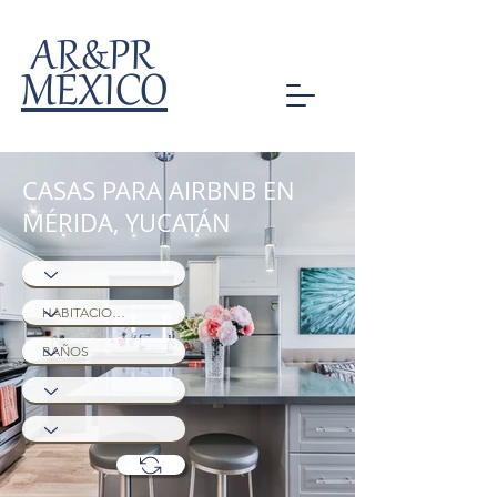
AR&PR
MÉXICO
CASAS PARA AIRBNB EN
MÉRIDA, YUCATÁN