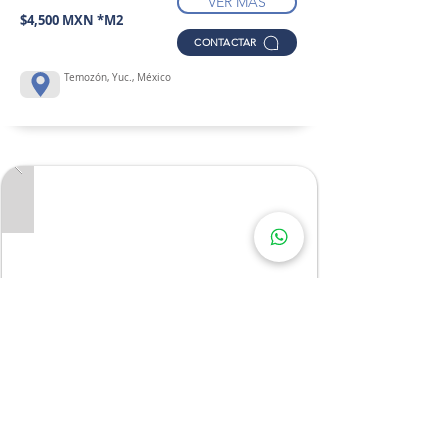
VER MÁS
$4,500 MXN *M2
CONTACTAR
Temozón, Yuc., México
CASA COLONIAL EN VENTA EN MÉRIDA,
UBICADA EN EL CORAZON DE LA CIUDAD