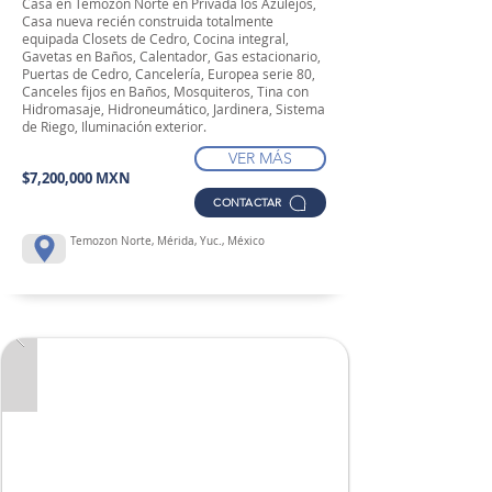
Casa en Temozón Norte en Privada los Azulejos,
Casa nueva recién construida totalmente
equipada Closets de Cedro, Cocina integral,
Gavetas en Baños, Calentador, Gas estacionario,
Puertas de Cedro, Cancelería, Europea serie 80,
Canceles fijos en Baños, Mosquiteros, Tina con
Hidromasaje, Hidroneumático, Jardinera, Sistema
de Riego, Iluminación exterior.
VER MÁS
$7,200,000 MXN
CONTACTAR
Temozon Norte, Mérida, Yuc., México