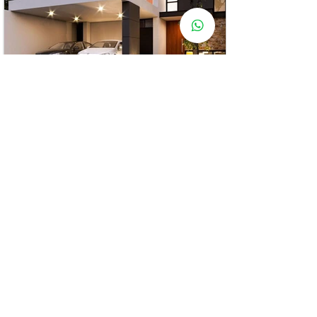
CASA EN CHOLUL, AL NORTE DE MÉRIDA
4 HABITACIONES | 5.5 BAÑOS | ALBERCA | ÁREA 10 X
30
Casa de 4 habitaciones ubicada en Cholul al norte
de Mérida, ubicada cerca de plaza la isla y
universidad modelo
VER MÁS
$4,210,000 MXN
CONTACTAR
97308 Mérida, Yuc., México