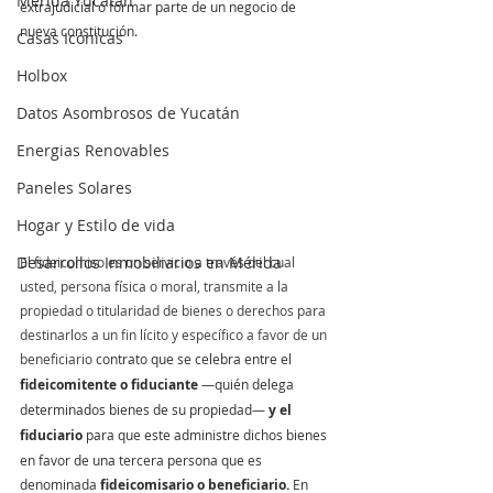
Mérida Yucatán
extrajudicial o formar parte de un negocio de 
nueva constitución.
Casas Icónicas
Holbox
Datos Asombrosos de Yucatán
Energias Renovables
Paneles Solares
Hogar y Estilo de vida
Desarrollos Inmobiliarios en Mérida
El fideicomiso es un servicio a través del cual 
usted, persona física o moral, transmite a la 
propiedad o titularidad de bienes o derechos para 
destinarlos a un fin lícito y específico a favor de un 
beneficiario 
contrato que se celebra entre el
fideicomitente o fiduciante
 —quién delega 
determinados bienes de su propiedad—
 y el 
fiduciario
 para que este administre dichos bienes 
en favor de una tercera persona que es 
denominada
 fideicomisario o beneficiario.
 En 