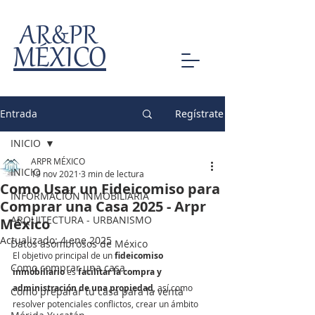
AR&PR
MÉXICO
Entrada
Regístrate
INICIO
ARPR MÉXICO
INICIO
19 nov 2021
3 min de lectura
Como Usar un Fideicomiso para
INFORMACIÓN INMOBILIARIA
Comprar una Casa 2025 - Arpr
ARQUITECTURA - URBANISMO
México
Actualizado:
4 ene 2025
Datos asombrosos de México
El objetivo principal de un 
fideicomiso 
Como comprar una casa
inmobiliario
 es 
facilitar la compra y 
administración de una propiedad
, así como 
Como preparar tu casa para la venta
resolver potenciales conflictos, crear un ámbito 