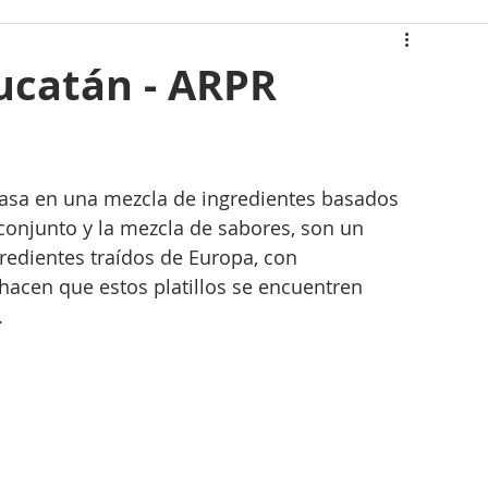
 casa
ucatán - ARPR
atán
Casas Icónicas
basa en una mezcla de ingredientes basados 
gias Renovables
conjunto y la mezcla de sabores, son un 
gredientes traídos de Europa, con 
acen que estos platillos se encuentren 
 