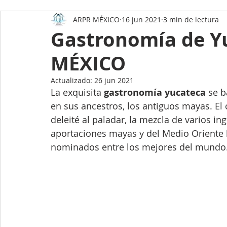
ARPR MÉXICO
16 jun 2021
3 min de lectura
Datos asombrosos de México
Como comprar una
Gastronomía de Y
MÉXICO
Como preparar tu casa para la venta
Mérida Yuc
Actualizado:
26 jun 2021
La exquisita 
gastronomía yucateca
 se 
Holbox
Datos Asombrosos de Yucatán
Ener
en sus ancestros, los antiguos mayas. El 
deleité al paladar, la mezcla de varios in
aportaciones mayas y del Medio Oriente h
Paneles Solares
Hogar y Estilo de vida
nominados entre los mejores del mundo.
Desarrollos Inmobiliarios en Mérida