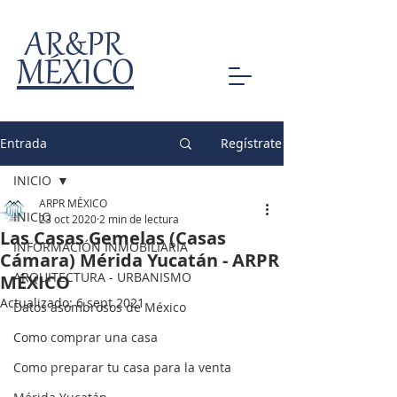
AR&PR
MÉXICO
Entrada
Regístrate
INICIO
ARPR MÉXICO
INICIO
23 oct 2020
2 min de lectura
Las Casas Gemelas (Casas
INFORMACIÓN INMOBILIARIA
Cámara) Mérida Yucatán - ARPR
ARQUITECTURA - URBANISMO
MÉXICO
Actualizado:
6 sept 2021
Datos asombrosos de México
Como comprar una casa
Como preparar tu casa para la venta