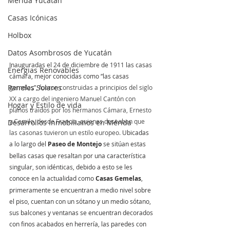
Mérida Yucatán
Casas Icónicas
Holbox
Datos Asombrosos de Yucatán
Inauguradas el 24 de diciembre de 1911 las casas 
Energias Renovables
cámara, m
ejor conocidas como “las casas 
Paneles Solares
gemelas”, f
ueron construidas a principios del siglo 
XX a cargo del ingeniero Manuel Cantón con 
Hogar y Estilo de vida
planos traídos por los hermanos Cámara, Ernesto 
y Camilo, desde Francia, quienes deseaban que 
Desarrollos Inmobiliarios en Mérida
las casonas tuvieron un estilo europeo.
 Ubicadas 
a lo largo del 
Paseo de Montejo
 se sitúan estas 
bellas casas que resaltan por una característica 
singular, son idénticas, debido a esto se les 
conoce en la actualidad como 
Casas Gemelas
, 
primeramente se encuentran a medio nivel sobre 
el piso, cuentan con un sótano y un medio sótano, 
sus balcones y ventanas se encuentran decorados 
con finos acabados en herrería, las paredes con 