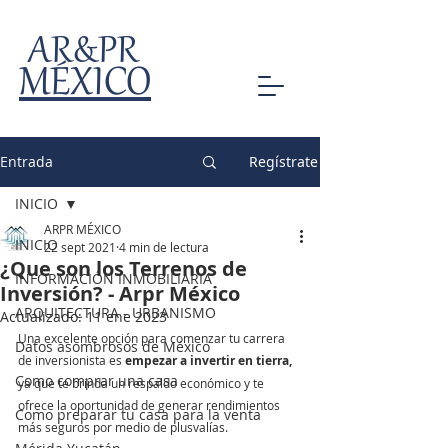
AR&PR
MÉXICO
Entrada
Regístrate
INICIO
ARPR MÉXICO
INICIO
22 sept 2021
4 min de lectura
¿Que son los Terrenos de
INFORMACIÓN INMOBILIARIA
Inversión? - Arpr México
ARQUITECTURA - URBANISMO
Actualizado:
11 ene 2023
Una excelente opción para comenzar tu carrera 
Datos asombrosos de México
de inversionista es
 empezar a invertir en tierra,
Como comprar una casa
ya que te brinda un respaldo económico y te 
ofrece la oportunidad de generar rendimientos 
Como preparar tu casa para la venta
más seguros por medio de plusvalías. 