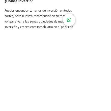
¿Dónde invertir?
Puedes encontrar terrenos de inversión en todas 
partes, pero nuestra recomendación siempre será 
voltear a ver a las zonas y ciudades de mayor 
inversión y crecimiento inmobiiario en el país. Eso 
te dará una excelente idea de las zonas donde se 
está enfocando la inversión y por lo tanto el 
crecimiento económico en materia inmobiliaria. 
En la actualidad los mejores lugares para estos 
tipos de inversión se encuentran en Yucatán, al 
ser el estado más seguro de México y ser un gran 
destino turístico. como lo es la ciudad de Mérida y 
Cancún. Así como los lugares aledaños como lo 
son Holbox, Tulum, y las playas en crecimiento de 
Yucatán.
En Resumen
Podríamos decir que, 
los lotes de inversión son 
pedazos de tierra cuya ubicación privilegiada 