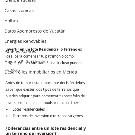
Mérida Yucatán
Casas Icónicas
Holbox
Datos Asombrosos de Yucatán
Energias Renovables
Invertir en un lote Residencial o Terreno
 es 
Paneles Solares
ideal para comenzar tu patrimonio como 
Hogar y Estilo de vida
inversionista o familiar, el cual incluso puedes 
heredar.
Desarrollos Inmobiliarios en Mérida
Antes de tomar esta importante decisión debes 
saber que existen dos tipos de terrenos que 
puedes adquirir para comenzar tu portafolio de 
inversionista, sin desembolsar mucho dinero: 
Lotes residenciales
Terrenos de inversión o terrenos vírgenes
¿Diferencias entre un lote residencial y 
un terreno de inversión?