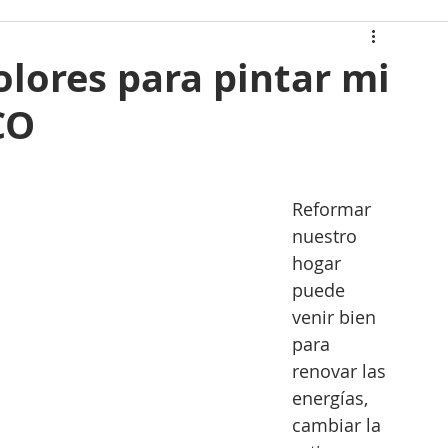
 casa
olores para pintar mi
CO
atán
Casas Icónicas
gias Renovables
Reformar 
nuestro 
hogar 
puede 
venir bien 
para 
renovar las 
energías, 
cambiar la 