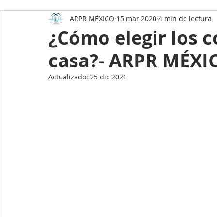
ARPR MÉXICO
15 mar 2020
4 min de lectura
Datos asombrosos de México
Como comprar una
¿Cómo elegir los c
casa?- ARPR MÉXI
Como preparar tu casa para la venta
Mérida Yuc
Actualizado:
25 dic 2021
Holbox
Datos Asombrosos de Yucatán
Ener
Paneles Solares
Hogar y Estilo de vida
Desarrollos Inmobiliarios en Mérida