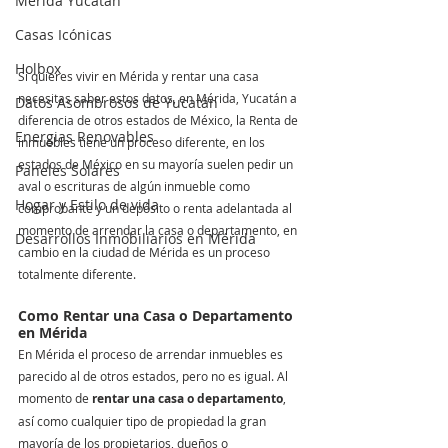
Mérida Yucatán
Casas Icónicas
Holbox
Si quieres vivir en Mérida y rentar una casa 
necesitas saber estos datos, en Mérida, Yucatán a 
Datos Asombrosos de Yucatán
diferencia de otros estados de México, la Renta de 
Energias Renovables
inmuebles tiene un proceso diferente, en los 
estados de México en su mayoría suelen pedir un 
Paneles Solares
aval o escrituras de algún inmueble como 
Hogar y Estilo de vida
comprobante y un depósito o renta adelantada al 
momento de arrendar la casa o departamento, en 
Desarrollos Inmobiliarios en Mérida
cambio en la ciudad de Mérida es un proceso 
totalmente diferente. 
Como Rentar una Casa o Departamento 
en Mérida 
En Mérida el proceso de arrendar inmuebles es 
parecido al de otros estados, pero no es igual. Al 
momento de 
rentar una casa o departamento
, 
así como cualquier tipo de propiedad la gran 
mayoría de los propietarios, dueños o 