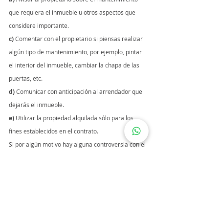
que requiera el inmueble u otros aspectos que 
considere importante.
c)
 Comentar con el propietario si piensas realizar 
algún tipo de mantenimiento, por ejemplo, pintar 
el interior del inmueble, cambiar la chapa de las 
puertas, etc.
d)
 Comunicar con anticipación al arrendador que 
dejarás el inmueble.
e)
 Utilizar la propiedad alquilada sólo para los 
fines establecidos en el contrato.
Si por algún motivo hay alguna controversia con el 
inquilino derivada del contrato de arrendamiento, 
asesórate con un licenciado en derecho o con un 
profesional inmobiliario.
Esto es mejor para ambas partes, ya que protege 