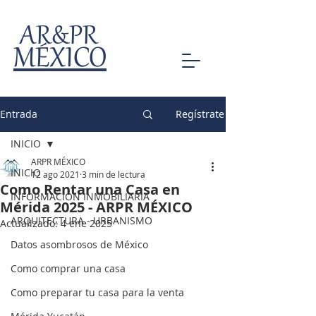
AR&PR
MÉXICO
Entrada
Regístrate
INICIO
ARPR MÉXICO
INICIO
12 ago 2021
3 min de lectura
Como Rentar una Casa en
INFORMACIÓN INMOBILIARIA
Mérida 2025 - ARPR MÉXICO
ARQUITECTURA - URBANISMO
Actualizado:
4 ene 2025
Datos asombrosos de México
Como comprar una casa
Como preparar tu casa para la venta