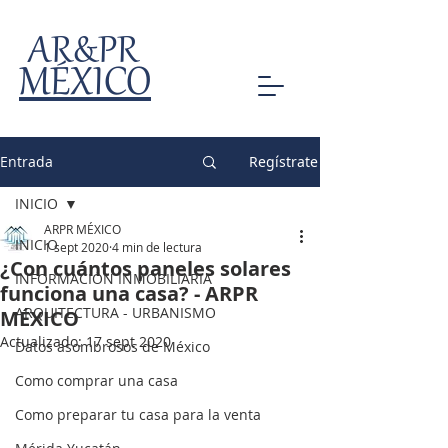
AR&PR
MÉXICO
Entrada
Regístrate
INICIO
ARPR MÉXICO
INICIO
1 sept 2020
4 min de lectura
¿Con cuántos paneles solares
INFORMACIÓN INMOBILIARIA
funciona una casa? - ARPR
ARQUITECTURA - URBANISMO
MÉXICO
Actualizado:
17 sept 2020
Datos asombrosos de México
Como comprar una casa
Como preparar tu casa para la venta