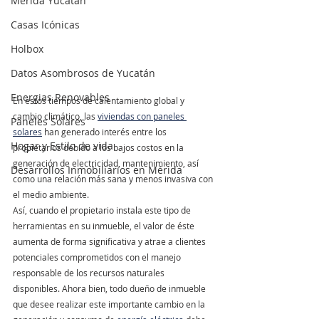
Mérida Yucatán
Casas Icónicas
Holbox
Datos Asombrosos de Yucatán
Energias Renovables
En estos tiempos de calentamiento global y 
cambio climático, las 
viviendas con paneles 
Paneles Solares
solares
 han generado interés entre los 
Hogar y Estilo de vida
propietarios debido a los bajos costos en la 
generación de electricidad, mantenimiento, así 
Desarrollos Inmobiliarios en Mérida
como una relación más sana y menos invasiva con 
el medio ambiente. 
Así, cuando el propietario instala este tipo de 
herramientas en su inmueble, el valor de éste 
aumenta de forma significativa y atrae a clientes 
potenciales comprometidos con el manejo 
responsable de los recursos naturales 
disponibles. Ahora bien, todo dueño de inmueble 
que desee realizar este importante cambio en la 