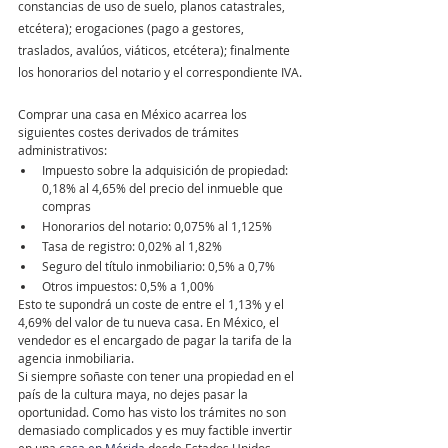
constancias de uso de suelo, planos catastrales, 
etcétera); erogaciones (pago a gestores, 
traslados, avalúos, viáticos, etcétera); finalmente 
los honorarios del notario y el correspondiente IVA.
Comprar una casa en México acarrea los 
siguientes costes derivados de trámites 
administrativos:
Impuesto sobre la adquisición de propiedad: 
0,18% al 4,65% del precio del inmueble que 
compras
Honorarios del notario: 0,075% al 1,125%
Tasa de registro: 0,02% al 1,82%
Seguro del título inmobiliario: 0,5% a 0,7%
Otros impuestos: 0,5% a 1,00%
Esto te supondrá un coste de entre el 1,13% y el 
4,69% del valor de tu nueva casa. En México, el 
vendedor es el encargado de pagar la tarifa de la 
agencia inmobiliaria.
Si siempre soñaste con tener una propiedad en el 
país de la cultura maya, no dejes pasar la 
oportunidad. Como has visto los trámites no son 
demasiado complicados y es muy factible invertir 
en una 
casa en Mérida
 desde Estados Unidos, 