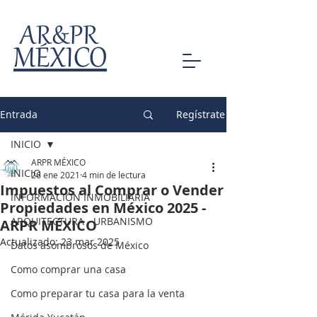
AR&PR
MÉXICO
Entrada
Regístrate
INICIO
ARPR MÉXICO
INICIO
26 ene 2021
4 min de lectura
Impuestos al Comprar o Vender
INFORMACIÓN INMOBILIARIA
Propiedades en México 2025 -
ARQUITECTURA - URBANISMO
ARPR MÉXICO
Actualizado:
23 mar 2025
Datos asombrosos de México
Como comprar una casa
Como preparar tu casa para la venta