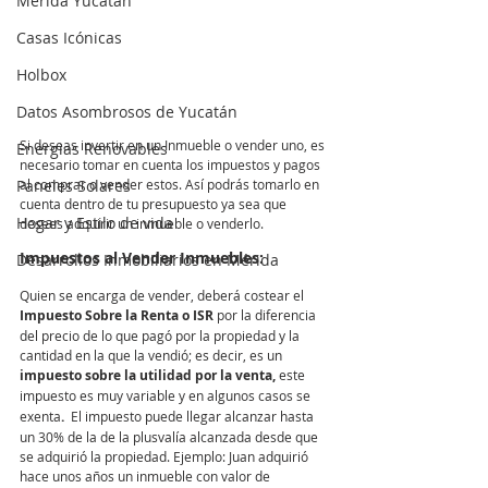
Mérida Yucatán
Casas Icónicas
Holbox
Datos Asombrosos de Yucatán
Si deseas invertir en un Inmueble o vender uno, es 
Energias Renovables
necesario tomar en cuenta los impuestos y pagos 
al comprar o vender estos. Así podrás tomarlo en 
Paneles Solares
cuenta dentro de tu presupuesto ya sea que 
Hogar y Estilo de vida
desees adquirir un inmueble o venderlo.
Impuestos al Vender Inmuebles:
Desarrollos Inmobiliarios en Mérida
Quien se encarga de vender, deberá costear el 
Impuesto Sobre la Renta o ISR
 por la diferencia 
del precio de lo que pagó por la propiedad y la 
cantidad en la que la vendió; es decir, es un 
impuesto sobre la utilidad por la venta, 
este 
impuesto es muy variable
y en algunos casos se 
exenta
. 
 El impuesto puede llegar alcanzar hasta 
un 30% de la de la plusvalía alcanzada desde que 
se adquirió la propiedad. Ejemplo: Juan adquirió 
hace unos años un inmueble con valor de 