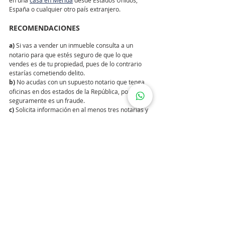
España o cualquier otro país extranjero.
RECOMENDACIONES
a)
 Si vas a vender un inmueble consulta a un 
notario para que estés seguro de que lo que 
vendes es de tu propiedad, pues de lo contrario 
estarías cometiendo delito.
b)
 No acudas con un supuesto notario que tenga 
oficinas en dos estados de la República, porque 
seguramente es un fraude.
c)
 Solicita información en al menos tres notarías y 
pregunta, de acuerdo con las características de la 
vivienda, aproximadamente cuánto te cobrarán 
por el trámite de las escrituras.
d)
 No adquieras un inmueble si no tiene 
escrituras, pues no tienes la certeza de que quien 
vende sea el verdadero propietario. Mejor acude 
con un notario antes de realizar cualquier 
transacción.
INFORMACIÓN INMOBILIARIA
Como comprar una casa
Como preparar tu casa para la venta