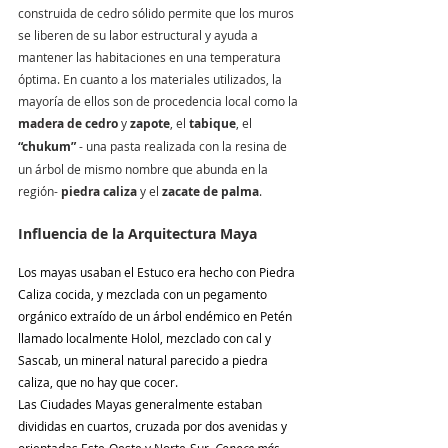
construida de cedro sólido permite que los muros 
se liberen de su labor estructural y ayuda a 
mantener las habitaciones en una temperatura 
óptima. En cuanto a los materiales utilizados, la 
mayoría de ellos son de procedencia local como la 
madera de cedro
 y 
zapote
, el 
tabique
, el 
“chukum”
 - una pasta realizada con la resina de 
un árbol de mismo nombre que abunda en la 
región- 
piedra caliza
 y el 
zacate de palma
.
Influencia de la Arquitectura Maya
Los mayas usaban el Estuco era hecho con Piedra 
Caliza cocida, y mezclada con un pegamento 
orgánico extraído de un árbol endémico en Petén 
llamado localmente Holol, mezclado con cal y 
Sascab, un mineral natural parecido a piedra 
caliza, que no hay que cocer. 
Las Ciudades Mayas generalmente estaban 
divididas en cuartos, cruzada por dos avenidas y 