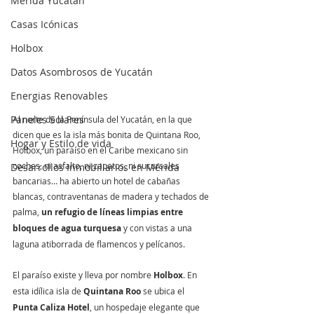
Mérida Yucatán
Casas Icónicas
Holbox
Datos Asombrosos de Yucatán
Energias Renovables
Paneles Solares
Al norte de la Península del Yucatán, en la que 
dicen que es la isla más bonita de Quintana Roo, 
Hogar y Estilo de vida
Holbox, un paraíso en el Caribe mexicano sin 
coches, ni asfalto, ni zapatos, ni sucursales 
Desarrollos Inmobiliarios en Mérida
bancarias… ha abierto un hotel de cabañas 
blancas, contraventanas de madera y techados de 
palma, 
un refugio de líneas limpias entre 
bloques de agua turquesa
 y con vistas a una 
laguna atiborrada de flamencos y pelícanos.
El paraíso existe y lleva por nombre 
Holbox
. En 
esta idílica isla de 
Quintana Roo
 se ubica el 
Punta Caliza Hotel
, un hospedaje elegante que 