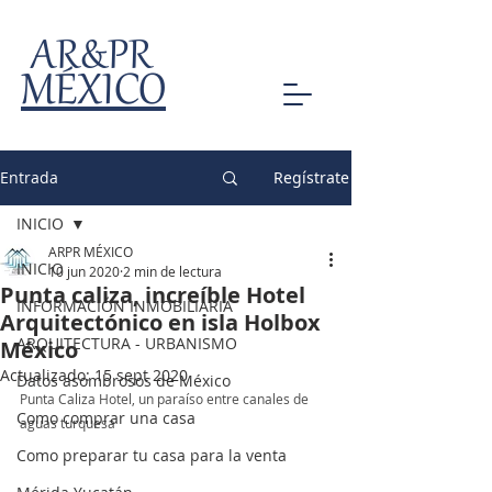
AR&PR
MÉXICO
Entrada
Regístrate
INICIO
ARPR MÉXICO
INICIO
10 jun 2020
2 min de lectura
Punta caliza, increíble Hotel
INFORMACIÓN INMOBILIARIA
Arquitectónico en isla Holbox
ARQUITECTURA - URBANISMO
México
Actualizado:
15 sept 2020
Datos asombrosos de México
Punta Caliza Hotel, un paraíso entre canales de 
Como comprar una casa
aguas turquesa
Como preparar tu casa para la venta