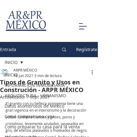
AR&PR
MÉXICO
Entrada
Regístrate
INICIO
ARPR MÉXICO
INICIO
16 jun 2021
3 min de lectura
Tipos de Granito y Usos en
INFORMACIÓN INMOBILIARIA
Construción - ARPR MÉXICO
ARQUITECTURA - URBANISMO
Actualizado:
7 sept 2021
El granito con su belleza primigenia tiene una 
Datos asombrosos de México
gran vigencia en el interiorismo y la decoración 
Como comprar una casa
actual. Granitos blancos y grises, puros y 
cristalinos, levemente azulados, jaspeados en 
Como preparar tu casa para la venta
gris, de efectos plateados o moteados de negro. 