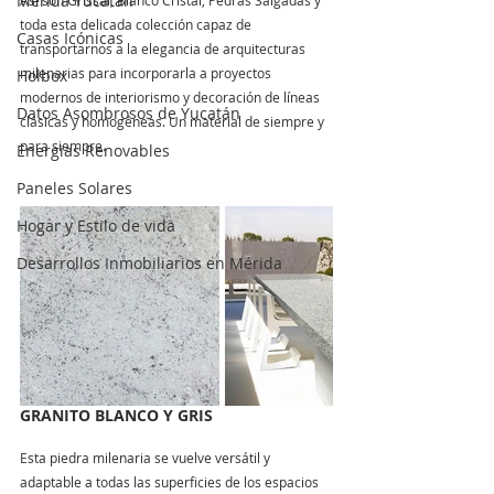
Mérida Yucatán
Así son Grissal, Blanco Cristal, Pedras Salgadas y 
toda esta delicada colección capaz de 
Casas Icónicas
transportarnos a la elegancia de arquitecturas 
milenarias para incorporarla a proyectos 
Holbox
modernos de interiorismo y decoración de líneas 
Datos Asombrosos de Yucatán
clásicas y homogéneas. Un material de siempre y 
para siempre.
Energias Renovables
Paneles Solares
Hogar y Estilo de vida
Desarrollos Inmobiliarios en Mérida
GRANITO BLANCO Y GRIS
Esta piedra milenaria se vuelve versátil y 
adaptable a todas las superficies de los espacios 