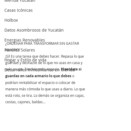
Mérida Yucatán
Casas Icónicas
Holbox
Datos Asombrosos de Yucatán
Energias Renovables
¿ORDENAR PARA TRANSFORMAR SIN GASTAR 
Paneles Solares
MUCHO?
¡Sí! Es una tarea que debes hacer. Repasa lo que 
Hogar y Estilo de vida
guardas y deshazte de lo que no usas en casa y 
solo ocupa. Tendrás más espacio. 
Plantéate si 
Desarrollos Inmobiliarios en Mérida
guardas en cada armario lo que debes
 o 
podrían rentabilizar el espacio o colocar de 
manera más cómoda lo que usas a diario. Lo que 
está roto, se tira. Lo demás se organiza en cajas, 
cestas, cajones, baldas…