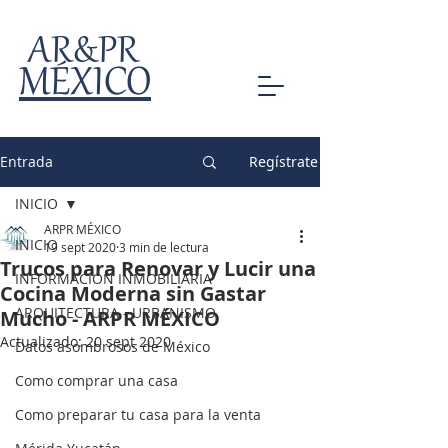
AR&PR
MÉXICO
Entrada
Regístrate
INICIO
ARPR MÉXICO
INICIO
19 sept 2020
3 min de lectura
Trucos para Renovar y Lucir una
INFORMACIÓN INMOBILIARIA
Cocina Moderna sin Gastar
ARQUITECTURA - URBANISMO
Mucho - ARPR MÉXICO
Actualizado:
20 sept 2020
Datos asombrosos de México
Como comprar una casa
Como preparar tu casa para la venta