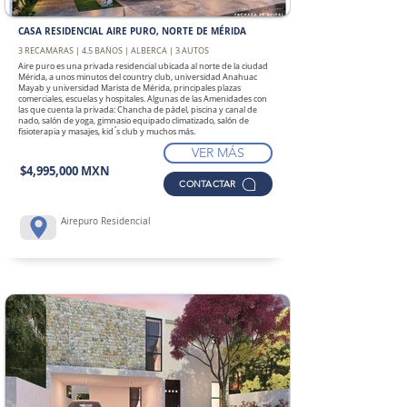
CASA RESIDENCIAL AIRE PURO, NORTE DE MÉRIDA
3 RECAMARAS | 4.5 BAÑOS | ALBERCA | 3 AUTOS
Aire puro es una privada residencial ubicada al norte de la ciudad
Mérida, a unos minutos del country club, universidad Anahuac
Mayab y universidad Marista de Mérida, principales plazas
comerciales, escuelas y hospitales. Algunas de las Amenidades con
las que cuenta la privada: Chancha de pádel, piscina y canal de
nado, salón de yoga, gimnasio equipado climatizado, salón de
fisioterapia y masajes, kid ́s club y muchos más.
VER MÁS
$4,995,000 MXN
CONTACTAR
Airepuro Residencial