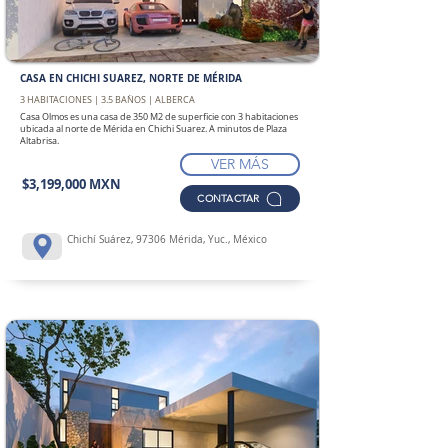
CASA EN CHICHI SUAREZ, NORTE DE MÉRIDA
3 HABITACIONES | 3.5 BAÑOS | ALBERCA
Casa Olmos es una casa de 350 M2 de superficie con 3 habitaciones
ubicada al norte de Mérida en Chichi Suarez. A minutos de Plaza
Altabrisa.
VER MÁS
$3,199,000 MXN
CONTACTAR
Chichí Suárez, 97306 Mérida, Yuc., México