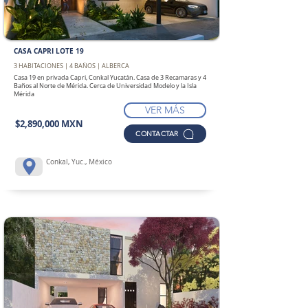
CASA CAPRI LOTE 19
3 HABITACIONES | 4 BAÑOS | ALBERCA
Casa 19 en privada Capri, Conkal Yucatán. Casa de 3 Recamaras y 4
Baños al Norte de Mérida. Cerca de Universidad Modelo y la Isla
Mérida
VER MÁS
$2,890,000 MXN
CONTACTAR
Conkal, Yuc., México