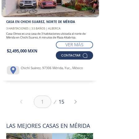
CASA EN CHICHI SUAREZ, NORTE DE MÉRIDA
3 HABITACIONES | 3.5 BAÑOS | ALBERCA
Casa Olmos es una casa de 3 habitaciones ubicada al norte de
Mérida en Chichi Suarez. A minutos de Plaza Altabrisa.
VER MÁS
$2,495,000 MXN
CONTACTAR
Chichí Suárez, 97306 Mérida, Yuc., México
Página
15
1
LAS MEJORES CASAS EN MÉRIDA