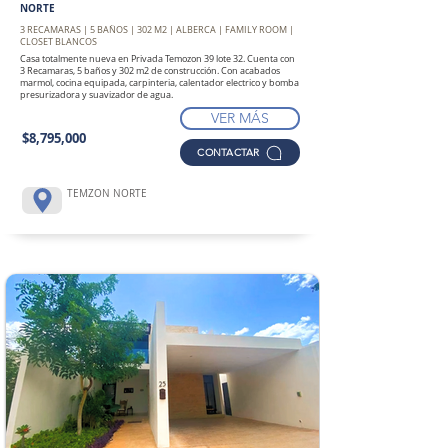
NORTE
3 RECAMARAS | 5 BAÑOS | 302 M2 | ALBERCA | FAMILY ROOM |
CLOSET BLANCOS
Casa totalmente nueva en Privada Temozon 39 lote 32. Cuenta con
3 Recamaras, 5 baños y 302 m2 de construcción. Con acabados
marmol, cocina equipada, carpinteria, calentador electrico y bomba
presurizadora y suavizador de agua.
VER MÁS
$8,795,000
CONTACTAR
TEMZON NORTE