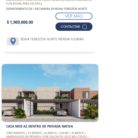
AMENIDADES: CANCHA DE PADEL, ALBERCA CASETA VIGILANCIA,
FUN ROOM, ÁREA DE GRILL
DEPARTAMENTO DE 1 RECAMARA EN BONA TEMOZON NORTE
VER MÁS
$ 1,969,000.00
CONTACTAR
BONA TEMOZON NORTE MÉRIDA YUCATÁN
CASA MOD A2 DENTRO DE PRIVADA NATIVA
3 RECAMARAS | 3.5 BAÑOS | ALBERCA | 254 M2 | ALBERCA |
AMENIDADES EN PRIVADA: GYM, SALON DE USOS MULTIPLES |