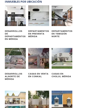
INMUEBLES POR UBICACIÓN
DESARROLLOS
DEPARTAMENTOS
DEPARTAMENTOS
DE
EN PREVENTA
EN TEMOZÓN
DEPARTAMENTOS
MÉRIDA
NORTE
EN MÉRIDA
DESARROLLOS
CASAS EN VENTA
CASAS EN
ALNORTE DE
EN CONKAL
CHOLUL MÉRIDA
MÉRIDA